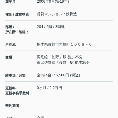
2006年9月(築19年)
築年月
賃貸マンション / 鉄骨造
種別 / 建物構造
204 / 2階 / 3階建
部屋 /
所在階 / 階建て
栃木県
佐野市
大橋町
１００８－６
所在地
両毛線
「
佐野
」駅 徒歩25分
交通
東武佐野線
「
佐野
」駅 徒歩26分
空有(4台) / 5,500円 (税込)
駐車場 / 月額
0ヶ月 / 2.2万円
更新料 /
更新事務手数料
-
契約期間