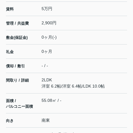
5万円
賃料
2,900円
管理 / 共益費
0ヶ月(-)
敷金(保証金)
0ヶ月
礼金
- / -
償却 / 敷引
2LDK
間取り / 詳細
洋室 6.2帖
/
洋室 6.4帖
/
LDK 10.0帖
55.08㎡ / -
面積 /
バルコニー面積
南東
向き