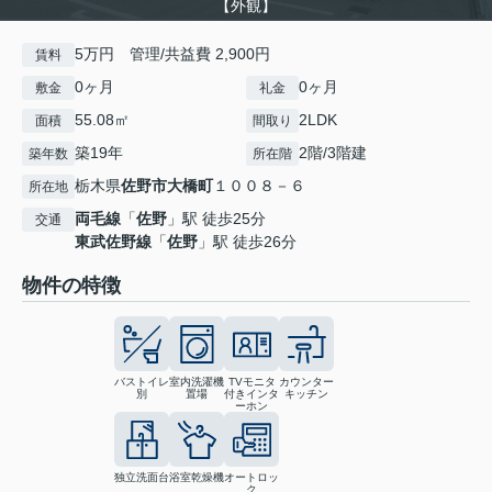
【外観】
5万円 管理/共益費 2,900円
賃料
0ヶ月
0ヶ月
敷金
礼金
55.08㎡
2LDK
面積
間取り
築19年
2階/3階建
築年数
所在階
栃木県
佐野市
大橋町
１００８－６
所在地
両毛線
「
佐野
」駅 徒歩25分
交通
東武佐野線
「
佐野
」駅 徒歩26分
物件の特徴
バストイレ
室内洗濯機
TVモニタ
カウンター
別
置場
付きインタ
キッチン
ーホン
独立洗面台
浴室乾燥機
オートロッ
ク