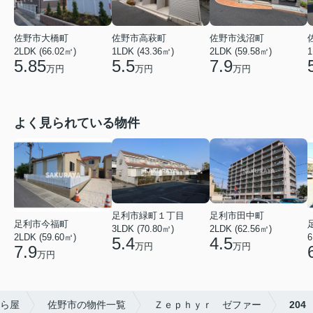
佐野市大橋町
佐野市高萩町
佐野市浅沼町
2LDK (66.02㎡)
1LDK (43.36㎡)
2LDK (59.58㎡)
1
5.85
5.5
7.9
万円
万円
万円
よく見られている物件
足利市緑町１丁目
足利市田中町
足利市今福町
3LDK (70.80㎡)
2LDK (62.56㎡)
2LDK (59.60㎡)
6
5.4
4.5
万円
万円
7.9
万円
ら屋
佐野市の物件一覧
Ｚｅｐｈｙｒ ゼファー
204