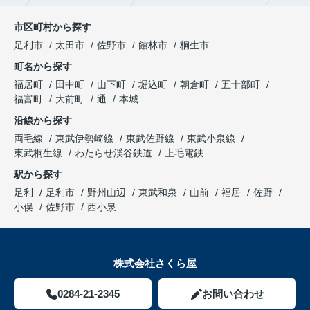
市区町村から探す
足利市
太田市
佐野市
館林市
桐生市
町名から探す
福居町
田中町
山下町
堀込町
朝倉町
五十部町
福富町
大前町
通
本城
沿線から探す
両毛線
東武伊勢崎線
東武佐野線
東武小泉線
東武桐生線
わたらせ渓谷鉄道
上毛電鉄
駅から探す
足利
足利市
野州山辺
東武和泉
山前
福居
佐野
小俣
佐野市
西小泉
株式会社さくら屋
0284-21-2345
お問い合わせ