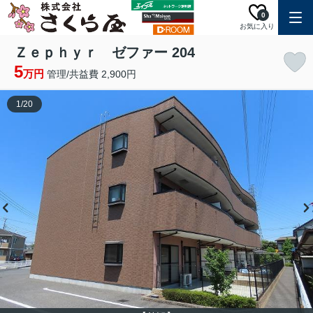
0
お気に入り
Ｚｅｐｈｙｒ ゼファー 204
5
万円
管理/共益費 2,900円
1
/
20