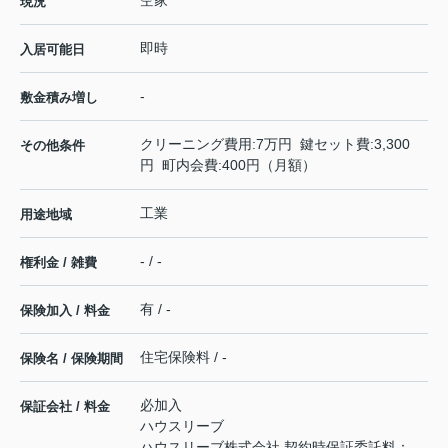
空家
現況
即時
入居可能日
-
敷金積み増し
クリーニング費用:7万円 鍵セット費:3,300
その他条件
円 町内会費:400円（月額）
工業
用途地域
- / -
権利金 / 雑費
有 / -
保険加入 / 料金
住宅保険料 / -
保険名 / 保険期間
必加入
保証会社 / 料金
ハウスリーブ
ハウスリーブ株式会社 契約時保証委託料：