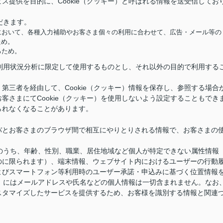
ス提供を目的に、Cookie（クッキー）と呼ばれる情報を送受信してお
だきます。
において、各種入力補助やお客さま個々の利用に合わせて、広告・メール等の
ため。
るため。
供と利用状況分析に限定して使用するものとし、それ以外の目的で利用する
第三者を経由して、Cookie（クッキー）情報を保存し、参照する場合
客さまにてCookie（クッキー）を使用しないよう設定することもでき
られなくなることがあります。
バとお客さまのブラウザ間で相互にやりとりされる情報で、お客さまの
情報のうち、年齢、性別、職業、居住地域など個人が特定できない属性情報
のに限られます）、端末情報、ウェブサイト内におけるユーザーの行動
よびスマートフォン等利用時のユーザー承諾・申込みに基づく位置情報
キー）にはメールアドレスや氏名などの個人情報は一切含まれません。なお
スタマイズしたサービスを提供するため、お客様を識別する情報と関連