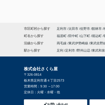
市区町村から探す
足利市
太田市
佐野市
館林市
町名から探す
福居町
田中町
山下町
堀込町
沿線から探す
両毛線
東武伊勢崎線
東武佐野
駅から探す
足利
足利市
野州山辺
東武和泉
株式会社さくら屋
〒326-0814
栃木県足利市通４丁目2573
営業時間：
9:30 ～17:00
定休日：
火曜・水曜・他
お問い合わせ