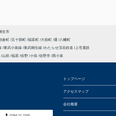
桐生市
朝倉町
五十部町
福富町
大前町
通
八幡町
線
東武小泉線
東武桐生線
わたらせ渓谷鉄道
上毛電鉄
山前
福居
佐野
小俣
佐野市
西小泉
トップページ
アクセスマップ
会社概要
0284-21-2345