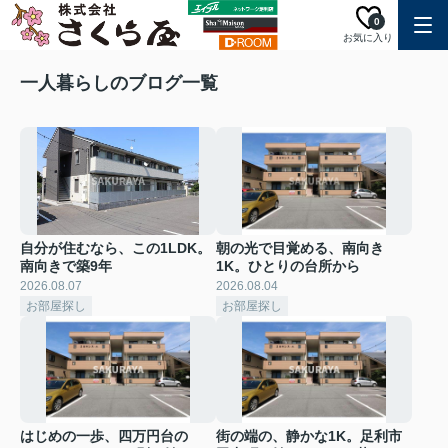
0
お気に入り
一人暮らしのブログ一覧
自分が住むなら、この1LDK。
朝の光で目覚める、南向き
南向きで築9年
1K。ひとりの台所から
2026.08.07
2026.08.04
お部屋探し
お部屋探し
はじめの一歩、四万円台の
街の端の、静かな1K。足利市