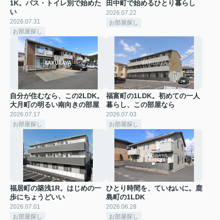
1K。バス・トイレ別で始めた
田中町で始めるひとり暮らし
い
2026.07.22
2026.07.31
お部屋探し
お部屋探し
自分が住むなら、この2LDK。
福富町の1LDK。初めての一人
大月町の明るい南向きの部屋
暮らし、この部屋なら
2026.07.17
2026.07.03
お部屋探し
お部屋探し
福居町の築浅1R。はじめの一
ひとり時間を、ていねいに。鹿
歩にちょうどいい
島町の1LDK
2026.07.01
2026.06.28
お部屋探し
お部屋探し