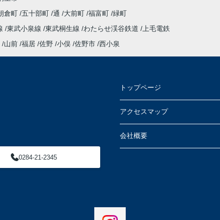
朝倉町
五十部町
通
大前町
福富町
緑町
線
東武小泉線
東武桐生線
わたらせ渓谷鉄道
上毛電鉄
山前
福居
佐野
小俣
佐野市
西小泉
トップページ
アクセスマップ
会社概要
0284-21-2345