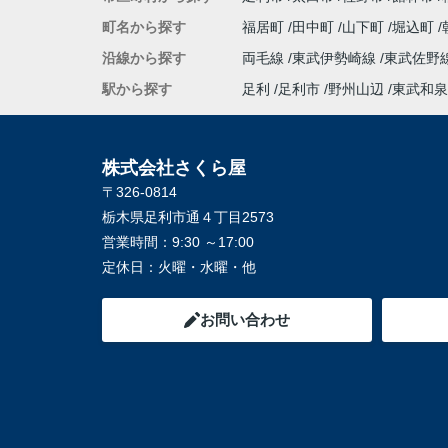
町名から探す
福居町
田中町
山下町
堀込町
沿線から探す
両毛線
東武伊勢崎線
東武佐野
駅から探す
足利
足利市
野州山辺
東武和泉
株式会社さくら屋
〒326-0814
栃木県足利市通４丁目2573
営業時間：
9:30 ～17:00
定休日：
火曜・水曜・他
お問い合わせ