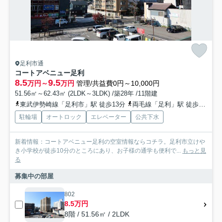
足利市通
コートアベニュー足利
8.5
9.5
万円～
万円
管理/共益費0円～10,000円
51.56㎡～62.43㎡ (2LDK～3LDK) /築28年 /11階建
東武伊勢崎線「足利市」駅 徒歩13分
両毛線「足利」駅 徒歩14分
駐輪場
オートロック
エレベーター
公共下水
新着情報：コートアベニュー足利の空室情報ならコチラ。足利市立けや
き小学校が徒歩10分のところにあり、お子様の通学も便利で...
もっと見
る
募集中の部屋
802
8.5万円
8階 / 51.56㎡ / 2LDK