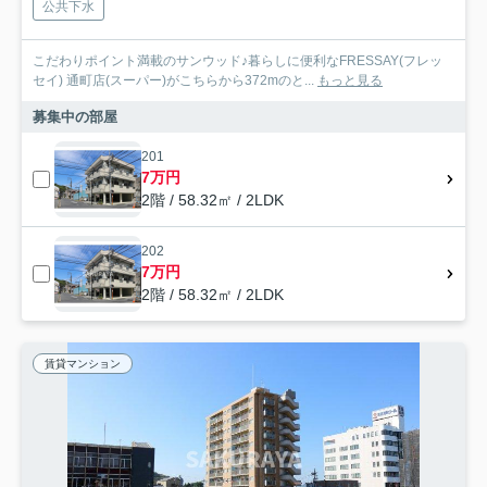
公共下水
こだわりポイント満載のサンウッド♪暮らしに便利なFRESSAY(フレッ
セイ) 通町店(スーパー)がこちらから372mのと...
もっと見る
募集中の部屋
201
7万円
2階 / 58.32㎡ / 2LDK
202
7万円
2階 / 58.32㎡ / 2LDK
賃貸マンション