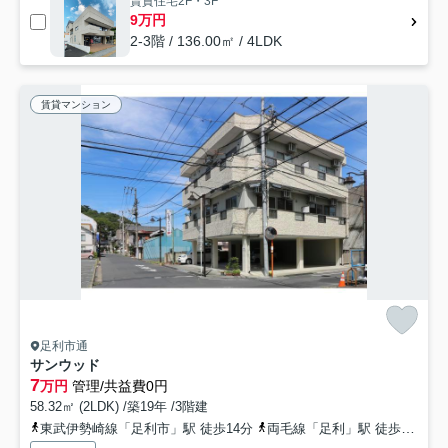
賃貸住宅2F・3F
9万円
2-3階 / 136.00㎡ / 4LDK
賃貸マンション
足利市通
サンウッド
7
万円
管理/共益費0円
58.32㎡ (2LDK) /築19年 /3階建
東武伊勢崎線「足利市」駅 徒歩14分
両毛線「足利」駅 徒歩16分