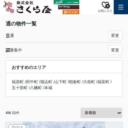
0
お気に入り
通の物件一覧
通
変更
募集中
変更
おすすめのエリア
福居町
/
田中町
/
堀込町
/
山下町
/
朝倉町
/
大前町
/
福富町
/
五十部町
/
八幡町
/
本城
4
棟
11
件
アパート