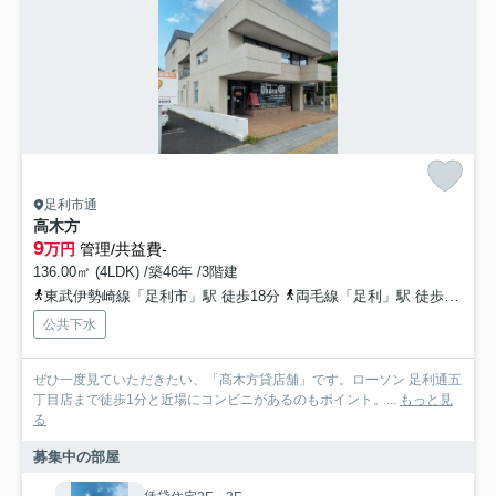
足利市通
高木方
9
万円
管理/共益費-
136.00㎡ (4LDK) /築46年 /3階建
東武伊勢崎線「足利市」駅 徒歩18分
両毛線「足利」駅 徒歩17分
公共下水
ぜひ一度見ていただきたい、「髙木方貸店舗」です。ローソン 足利通五
丁目店まで徒歩1分と近場にコンビニがあるのもポイント。...
もっと見
る
募集中の部屋