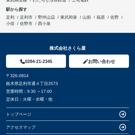
東武桐生線
わたらせ渓谷鉄道
上毛電鉄
駅から探す
足利
足利市
野州山辺
東武和泉
山前
福居
佐野
小俣
佐野市
西小泉
株式会社さくら屋
0284-21-2345
お問い合わせ
〒326-0814
栃木県足利市通４丁目2573
営業時間：
9:30 ～17:00
定休日：
火曜・水曜・他
トップページ
アクセスマップ