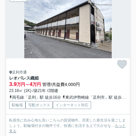
足利市通
レオパレス織姫
3.9
4
万円～
万円
管理/共益費4,000円
23.18㎡ (1K) /築21年 /2階建
両毛線「足利」駅 徒歩16分
東武伊勢崎線「足利市」駅 徒歩15分
駐輪場
宅配ボックス
インターネット対応
転居先に住み心地も良いこちらの賃貸物件。充実した新生活を過ごしま
しょう。駐輪場付きの物件です。快適に生活する上で欠かせな...
もっと
見る