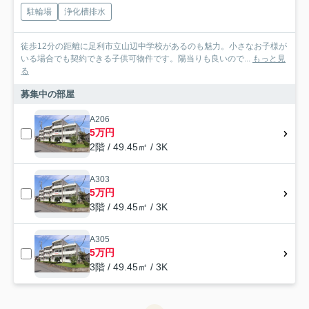
駐輪場
浄化槽排水
徒歩12分の距離に足利市立山辺中学校があるのも魅力。小さなお子様が
いる場合でも契約できる子供可物件です。陽当りも良いので...
もっと見
る
募集中の部屋
A206
5万円
2階 / 49.45㎡ / 3K
A303
5万円
3階 / 49.45㎡ / 3K
A305
5万円
3階 / 49.45㎡ / 3K