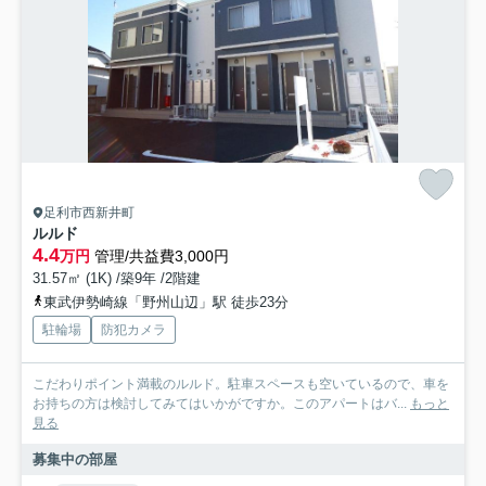
足利市西新井町
ルルド
4.4
万円
管理/共益費3,000円
31.57㎡ (1K) /築9年 /2階建
東武伊勢崎線「野州山辺」駅 徒歩23分
駐輪場
防犯カメラ
こだわりポイント満載のルルド。駐車スペースも空いているので、車を
お持ちの方は検討してみてはいかがですか。このアパートはバ...
もっと
見る
募集中の部屋