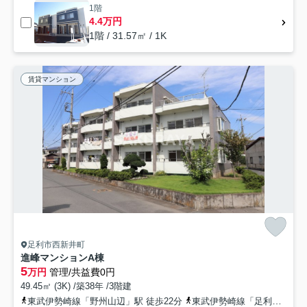
1階
4.4万円
1階 / 31.57㎡ / 1K
賃貸マンション
足利市西新井町
進峰マンションA棟
5
万円
管理/共益費0円
49.45㎡ (3K) /築38年 /3階建
東武伊勢崎線「野州山辺」駅 徒歩22分
東武伊勢崎線「足利市」駅 徒歩31分