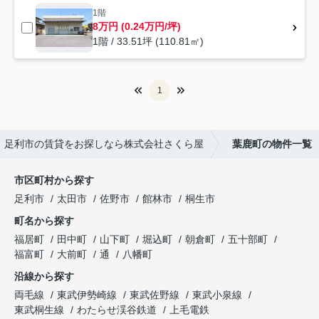
1階
8万円 (0.24万円/坪)
1階 / 33.51坪 (110.81㎡)
1
足利市の賃貸をお探しなら株式会社さくら屋
葉鹿町の物件一覧
市区町村から探す
足利市
太田市
佐野市
館林市
桐生市
町名から探す
福居町
田中町
山下町
堀込町
朝倉町
五十部町
福富町
大前町
通
八幡町
沿線から探す
両毛線
東武伊勢崎線
東武佐野線
東武小泉線
東武桐生線
わたらせ渓谷鉄道
上毛電鉄