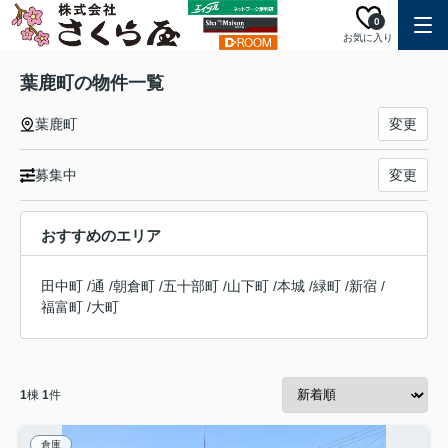
0
お気に入り
葉鹿町の物件一覧
葉鹿町
変更
募集中
変更
おすすめのエリア
田中町
/
通
/
朝倉町
/
五十部町
/
山下町
/
本城
/
緑町
/
新宿
/
福富町
/
大町
1
棟
1
件
倉庫