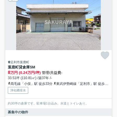
足利市葉鹿町
葉鹿町貸倉庫SM
8
万円 (0.24万円/坪)
管理/共益費-
33.51坪 (110.81㎡) /築37年 /-
両毛線「小俣」駅 徒歩33分
東武伊勢崎線「足利市」駅 徒歩90分
浄化槽排水
約30坪の倉庫です。駐車場1台込み。水道とトイレあり。
募集中の物件