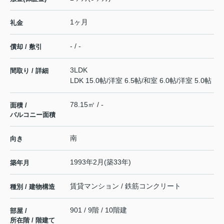
1ヶ月
礼金
- / -
償却 / 敷引
3LDK
間取り / 詳細
LDK 15.0帖
/
洋室 6.5帖
/
和室 6.0帖
/
洋室 5.0帖
78.15㎡ / -
面積 /
バルコニー面積
南
向き
1993年2月(築33年)
築年月
賃貸マンション / 鉄筋コンクリート
種別 / 建物構造
901 / 9階 / 10階建
部屋 /
所在階 / 階建て