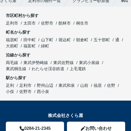
さくら屋
足利市の物件一覧
グランビュー砂原後
901
市区町村から探す
足利市
太田市
佐野市
館林市
桐生市
町名から探す
福居町
田中町
山下町
堀込町
朝倉町
五十部町
通
大前町
福富町
緑町
沿線から探す
両毛線
東武伊勢崎線
東武佐野線
東武小泉線
東武桐生線
わたらせ渓谷鉄道
上毛電鉄
駅から探す
足利
足利市
野州山辺
東武和泉
山前
福居
佐野
小俣
佐野市
西小泉
株式会社さくら屋
0284-21-2345
お問い合わせ