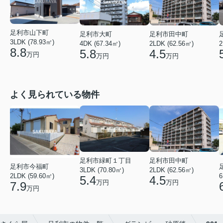
足利市山下町
足利市大町
足利市田中町
3LDK (78.93㎡)
4DK (67.34㎡)
2LDK (62.56㎡)
2
8.8
5.8
4.5
万円
万円
万円
よく見られている物件
足利市緑町１丁目
足利市田中町
足利市今福町
3LDK (70.80㎡)
2LDK (62.56㎡)
2LDK (59.60㎡)
6
5.4
4.5
万円
万円
7.9
万円