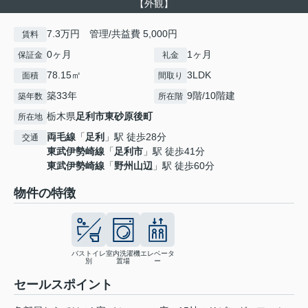
【外観】
7.3万円 管理/共益費 5,000円
賃料
0ヶ月
1ヶ月
保証金
礼金
78.15㎡
3LDK
面積
間取り
築33年
9階/10階建
築年数
所在階
栃木県
足利市
東砂原後町
所在地
両毛線
「
足利
」駅 徒歩28分
交通
東武伊勢崎線
「
足利市
」駅 徒歩41分
東武伊勢崎線
「
野州山辺
」駅 徒歩60分
物件の特徴
バストイレ
室内洗濯機
エレベータ
別
置場
ー
セールスポイント