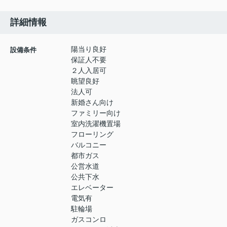
詳細情報
陽当り良好
設備条件
保証人不要
２人入居可
眺望良好
法人可
新婚さん向け
ファミリー向け
室内洗濯機置場
フローリング
バルコニー
都市ガス
公営水道
公共下水
エレベーター
電気有
駐輪場
ガスコンロ