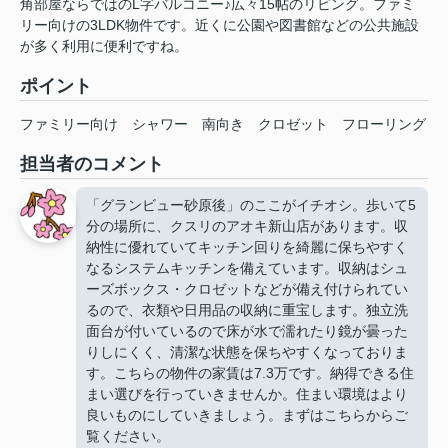
角部屋ならではのL字バルコニー♪広々15帖のリビング。ファミ
リー向けの3LDK物件です。近くに公園や図書館などの公共施設
が多く利用に便利ですね。
ポイント
ファミリー向け
シャワー
南向き
クロゼット
フローリング
担当者のコメント
「グランビュー砂原後」のここがイチオシ。歩いて5
分の場所に、クスリのアオキ新山店があります。収
納性に優れていてキッチン回りを綺麗に保ちやすく
なるシステムキッチンを備えています。収納はシュ
ーズボックス・クロゼットなどが備え付けられてい
るので、衣類や日用品の収納に重宝します。独立洗
面台が付いているので床が水で濡れたり鏡が曇った
りしにくく、清潔な状態を保ちやすくなっておりま
す。こちらの物件の家賃は7.3万です。納得できる住
まい選びを行っていきませんか。住まい環境はより
良いものにしていきましょう。まずはこちらからご
覧ください。