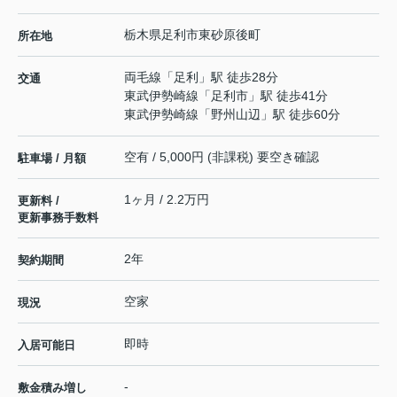
栃木県
足利市
東砂原後町
所在地
両毛線
「
足利
」駅 徒歩28分
交通
東武伊勢崎線
「
足利市
」駅 徒歩41分
東武伊勢崎線
「
野州山辺
」駅 徒歩60分
空有 / 5,000円 (非課税) 要空き確認
駐車場 / 月額
1ヶ月 / 2.2万円
更新料 /
更新事務手数料
2年
契約期間
空家
現況
即時
入居可能日
-
敷金積み増し