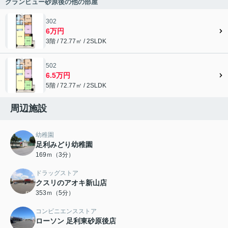
グランビュー砂原後の他の部屋
302
6万円
3階 / 72.77㎡ / 2SLDK
502
6.5万円
5階 / 72.77㎡ / 2SLDK
周辺施設
幼稚園
足利みどり幼稚園
169ｍ（3分）
ドラッグストア
クスリのアオキ新山店
353ｍ（5分）
コンビニエンスストア
ローソン 足利東砂原後店