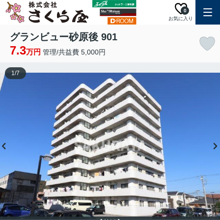
0
お気に入り
グランビュー砂原後 901
7.3
万円
管理/共益費 5,000円
1
/
7