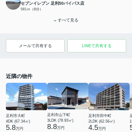
セブンイレブン 足利50バイパス店
581ｍ（8分）
すべて見る
メールで共有する
LINEで共有する
近隣の物件
足利市山下町
足利市大町
足利市田中町
3LDK (78.93㎡)
4DK (67.34㎡)
2LDK (62.56㎡)
1
8.8
5.8
4.5
万円
万円
万円