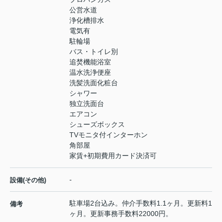
公営水道
浄化槽排水
電気有
駐輪場
バス・トイレ別
追焚機能浴室
温水洗浄便座
洗髪洗面化粧台
シャワー
独立洗面台
エアコン
シューズボックス
TVモニタ付インターホン
角部屋
家賃+初期費用カード決済可
-
設備(その他)
駐車場2台込み。仲介手数料1.1ヶ月。更新料1
備考
ヶ月。更新事務手数料22000円。