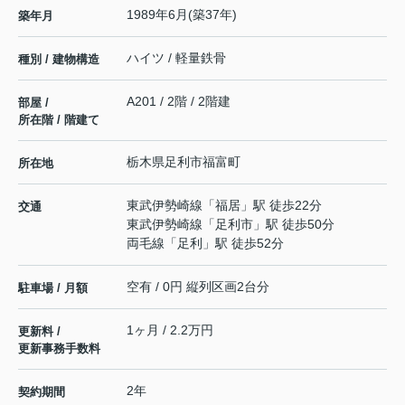
1989年6月(築37年)
築年月
ハイツ / 軽量鉄骨
種別 / 建物構造
A201 / 2階 / 2階建
部屋 /
所在階 / 階建て
栃木県
足利市
福富町
所在地
東武伊勢崎線
「
福居
」駅 徒歩22分
交通
東武伊勢崎線
「
足利市
」駅 徒歩50分
両毛線
「
足利
」駅 徒歩52分
空有 / 0円 縦列区画2台分
駐車場 / 月額
1ヶ月 / 2.2万円
更新料 /
更新事務手数料
2年
契約期間