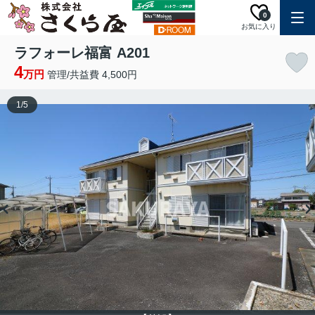
0
お気に入り
ラフォーレ福富 A201
4
万円
管理/共益費 4,500円
1
/
5