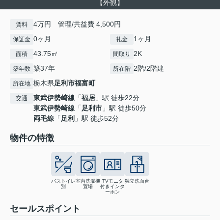
【外観】
4万円 管理/共益費 4,500円
賃料
0ヶ月
1ヶ月
保証金
礼金
43.75㎡
2K
面積
間取り
築37年
2階/2階建
築年数
所在階
栃木県
足利市
福富町
所在地
東武伊勢崎線
「
福居
」駅 徒歩22分
交通
東武伊勢崎線
「
足利市
」駅 徒歩50分
両毛線
「
足利
」駅 徒歩52分
物件の特徴
バストイレ
室内洗濯機
TVモニタ
独立洗面台
別
置場
付きインタ
ーホン
セールスポイント