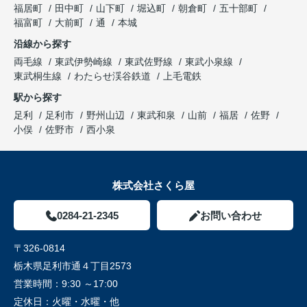
福居町
田中町
山下町
堀込町
朝倉町
五十部町
福富町
大前町
通
本城
沿線から探す
両毛線
東武伊勢崎線
東武佐野線
東武小泉線
東武桐生線
わたらせ渓谷鉄道
上毛電鉄
駅から探す
足利
足利市
野州山辺
東武和泉
山前
福居
佐野
小俣
佐野市
西小泉
株式会社さくら屋
0284-21-2345
お問い合わせ
〒326-0814
栃木県足利市通４丁目2573
営業時間：
9:30 ～17:00
定休日：
火曜・水曜・他