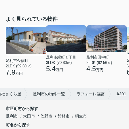
よく見られている物件
足利市緑町１丁目
足利市田中町
足利市今福町
3LDK (70.80㎡)
2LDK (62.56㎡)
2LDK (59.60㎡)
6
5.4
4.5
万円
万円
7.9
万円
会社さくら屋
足利市の物件一覧
ラフォーレ福富
A201
市区町村から探す
足利市
太田市
佐野市
館林市
桐生市
町名から探す