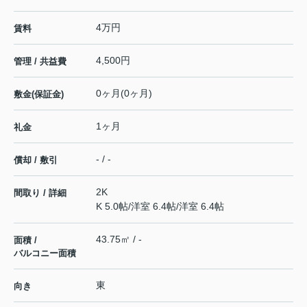
4万円
賃料
4,500円
管理 / 共益費
0ヶ月(0ヶ月)
敷金(保証金)
1ヶ月
礼金
- / -
償却 / 敷引
2K
間取り / 詳細
K 5.0帖
/
洋室 6.4帖
/
洋室 6.4帖
43.75㎡ / -
面積 /
バルコニー面積
東
向き