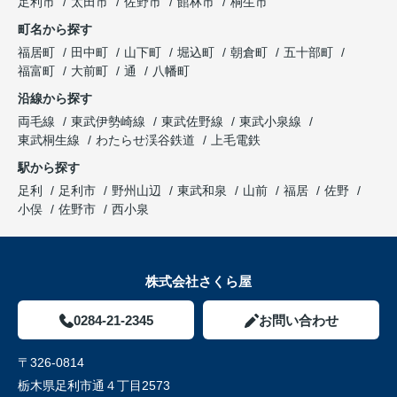
足利市
太田市
佐野市
館林市
桐生市
町名から探す
福居町
田中町
山下町
堀込町
朝倉町
五十部町
福富町
大前町
通
八幡町
沿線から探す
両毛線
東武伊勢崎線
東武佐野線
東武小泉線
東武桐生線
わたらせ渓谷鉄道
上毛電鉄
駅から探す
足利
足利市
野州山辺
東武和泉
山前
福居
佐野
小俣
佐野市
西小泉
株式会社さくら屋
0284-21-2345
お問い合わせ
〒326-0814
栃木県足利市通４丁目2573