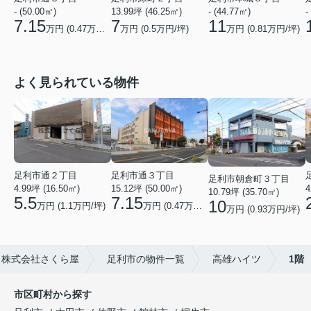
- (50.00㎡)
13.99坪 (46.25㎡)
-
- (44.77㎡)
7.15
7
11
万円 (
0.47
万円/坪)
万円 (
0.5
万円/坪)
万円 (
0.81
万円/坪)
よく見られている物件
足利市通２丁目
足利市通３丁目
足利市朝倉町３丁目
4.99坪 (16.50㎡)
15.12坪 (50.00㎡)
4
10.79坪 (35.70㎡)
5.5
7.15
10
万円 (1.1万円/坪)
万円 (0.47万円/坪)
万円 (0.93万円/坪)
ら株式会社さくら屋
足利市の物件一覧
高雄ハイツ
1階
市区町村から探す