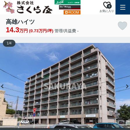
0
お気に入り
高雄ハイツ
14.3
万円
(0.73万円/坪)
管理/共益費 -
1
/
4