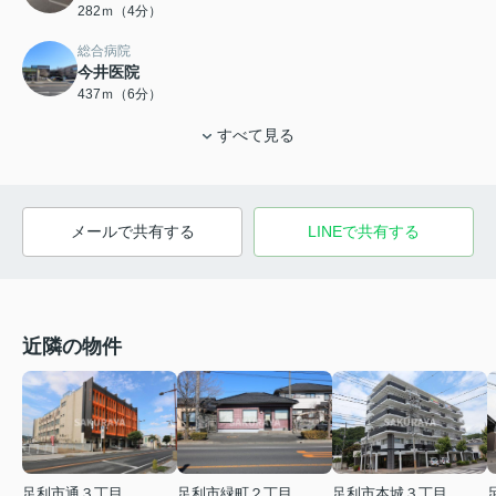
282ｍ（4分）
総合病院
今井医院
437ｍ（6分）
すべて見る
メールで共有する
LINEで共有する
近隣の物件
足利市通３丁目
足利市緑町２丁目
足利市本城３丁目