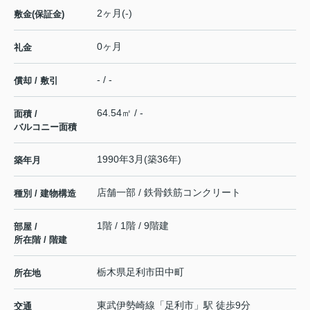
2ヶ月(-)
敷金(保証金)
0ヶ月
礼金
- / -
償却 / 敷引
64.54㎡ / -
面積 /
バルコニー面積
1990年3月(築36年)
築年月
店舗一部 / 鉄骨鉄筋コンクリート
種別 / 建物構造
1階 / 1階 / 9階建
部屋 /
所在階 / 階建
栃木県
足利市
田中町
所在地
東武伊勢崎線
「
足利市
」駅 徒歩9分
交通