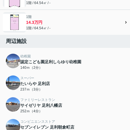
1階 / 64.54㎡ / -
1階
14.3万円
1階 / 64.54㎡ / -
周辺施設
幼稚園
認定こども園足利しらゆり幼稚園
140ｍ（2分）
スーパー
たいらや 足利店
237ｍ（3分）
ファミリーレストラン
サイゼリヤ 足利八幡店
252ｍ（4分）
コンビニエンスストア
セブンイレブン 足利朝倉町店