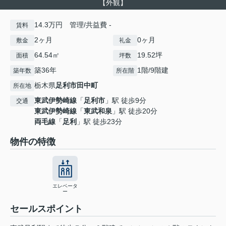
【外観】
14.3万円 管理/共益費 -
賃料
2ヶ月
0ヶ月
敷金
礼金
64.54㎡
19.52坪
面積
坪数
築36年
1階/9階建
築年数
所在階
栃木県
足利市
田中町
所在地
東武伊勢崎線
「
足利市
」駅 徒歩9分
交通
東武伊勢崎線
「
東武和泉
」駅 徒歩20分
両毛線
「
足利
」駅 徒歩23分
物件の特徴
エレベータ
ー
セールスポイント