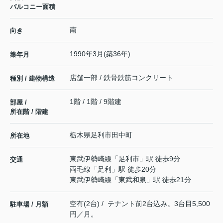
バルコニー面積
南
向き
1990年3月(築36年)
築年月
店舗一部 / 鉄骨鉄筋コンクリート
種別 / 建物構造
1階 / 1階 / 9階建
部屋 /
所在階 / 階建
栃木県
足利市
田中町
所在地
東武伊勢崎線
「
足利市
」駅 徒歩9分
交通
両毛線
「
足利
」駅 徒歩20分
東武伊勢崎線
「
東武和泉
」駅 徒歩21分
空有(2台) / テナント前2台込み。3台目5,500
駐車場 / 月額
円／月。