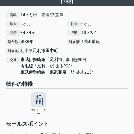
【外観】
14.3万円 管理/共益費 -
賃料
2ヶ月
0ヶ月
敷金
礼金
64.54㎡
19.52坪
面積
坪数
築36年
1階/9階建
築年数
所在階
栃木県
足利市
田中町
所在地
東武伊勢崎線
「
足利市
」駅 徒歩9分
交通
両毛線
「
足利
」駅 徒歩20分
東武伊勢崎線
「
東武和泉
」駅 徒歩21分
物件の特徴
エレベータ
ー
セールスポイント