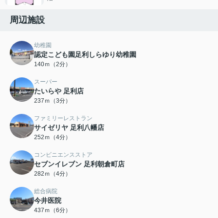
周辺施設
幼稚園
認定こども園足利しらゆり幼稚園
140ｍ（2分）
スーパー
たいらや 足利店
237ｍ（3分）
ファミリーレストラン
サイゼリヤ 足利八幡店
252ｍ（4分）
コンビニエンスストア
セブンイレブン 足利朝倉町店
282ｍ（4分）
総合病院
今井医院
437ｍ（6分）