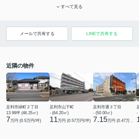
すべて見る
メールで共有する
LINEで共有する
近隣の物件
足利市緑町２丁目
足利市山下町
足利市通３丁目
13.99坪 (46.25㎡)
- (64.20㎡)
- (50.00㎡)
-
7
11
7.15
万円 (
0.5
万円/坪)
万円 (
0.57
万円/坪)
万円 (
0.47
万円/坪)