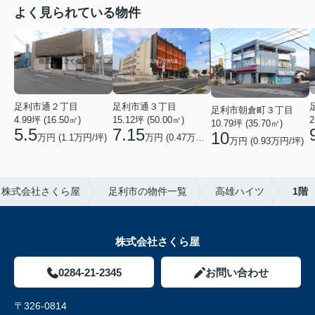
よく見られている物件
足利市通２丁目
足利市通３丁目
足利市朝倉町３丁目
4.99坪 (16.50㎡)
15.12坪 (50.00㎡)
2
10.79坪 (35.70㎡)
5.5
7.15
10
万円 (1.1万円/坪)
万円 (0.47万円/坪)
万円 (0.93万円/坪)
ら株式会社さくら屋
足利市の物件一覧
高雄ハイツ
1階
株式会社さくら屋
0284-21-2345
お問い合わせ
〒326-0814