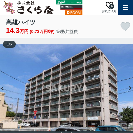
0
お気に入り
高雄ハイツ
14.3
万円
(0.73万円/坪)
管理/共益費 -
1
/
6