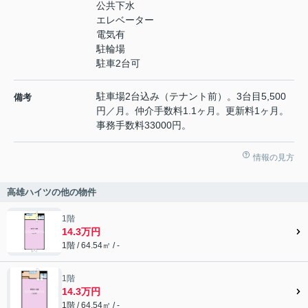
公共下水
エレベーター
電気有
駐輪場
駐車2台可
駐車場2台込み（テナント前）。3台目5,500
備考
円／月。仲介手数料1.1ヶ月。更新料1ヶ月。
事務手数料33000円。
情報の見方
高雄ハイツの他の物件
1階
14.3万円
1階 / 64.54㎡ / -
1階
14.3万円
1階 / 64.54㎡ / -