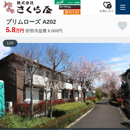
0
お気に入り
プリムローズ A202
5.8
万円
管理/共益費 6,000円
1
/
26