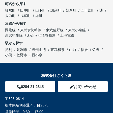
町名から探す
福居町
田中町
山下町
堀込町
朝倉町
五十部町
通
大前町
福富町
緑町
沿線から探す
両毛線
東武伊勢崎線
東武佐野線
東武小泉線
東武桐生線
わたらせ渓谷鉄道
上毛電鉄
駅から探す
足利
足利市
野州山辺
東武和泉
山前
福居
佐野
小俣
佐野市
西小泉
株式会社さくら屋
0284-21-2345
お問い合わせ
〒326-0814
栃木県足利市通４丁目2573
営業時間：
9:30 ～17:00