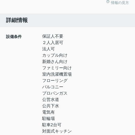
情報の見方
詳細情報
保証人不要
設備条件
２人入居可
法人可
カップル向け
新婚さん向け
ファミリー向け
室内洗濯機置場
フローリング
バルコニー
プロパンガス
公営水道
公共下水
電気有
駐輪場
駐車2台可
対面式キッチン