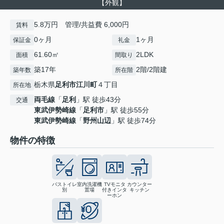
【外観】
5.8万円 管理/共益費 6,000円
賃料
0ヶ月
1ヶ月
保証金
礼金
61.60㎡
2LDK
面積
間取り
築17年
2階/2階建
築年数
所在階
栃木県
足利市
江川町
４丁目
所在地
両毛線
「
足利
」駅 徒歩43分
交通
東武伊勢崎線
「
足利市
」駅 徒歩55分
東武伊勢崎線
「
野州山辺
」駅 徒歩74分
物件の特徴
バストイレ
室内洗濯機
TVモニタ
カウンター
別
置場
付きインタ
キッチン
ーホン