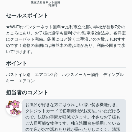
独立洗面台
ネット使用
料無料
セールスポイント
★Wi-Fi付インターネット無料★足利市立北郷小学校が徒歩7分の
ところにあり、お子様の通学も便利です♪駐車場2台込み。各洋室
にクローゼット完備。袋川にほど近く土手沿いのお散歩もおすす
めです！建物の南側には桜並木の遊歩道があり、利保公園まで歩
いて行けます。
ポイント
バストイレ別
エアコン2台
ハウスメーカー物件
ディンプル
キー
エアコン
担当者のコメント
お風呂が好きな方にはうれしい追い焚き機能付き。
クレジットカードで初期費用がお支払いいただける
ので、決済の手間が軽減できます。小さなお子様も
ご入居可能な物件です。独立洗面台を採用している
ので床が水で濡れたり鏡が曇ったりしにくく、清潔