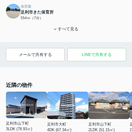
保育園
足利市きた保育所
554ｍ（7分）
すべて見る
メールで共有する
LINEで共有する
近隣の物件
足利市山下町
足利市大町
足利市山下町
3LDK (78.93㎡)
4DK (67.34㎡)
2LDK (51.15㎡)
2