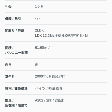
1ヶ月
礼金
- / -
償却 / 敷引
2LDK
間取り / 詳細
LDK 12.2帖
/
洋室 6.0帖
/
洋室 5.4帖
61.60㎡ / -
面積 /
バルコニー面積
南
向き
2009年6月(築17年)
築年月
ハイツ / 軽量鉄骨
種別 / 建物構造
A202 / 2階 / 2階建
部屋 /
所在階 / 階建て