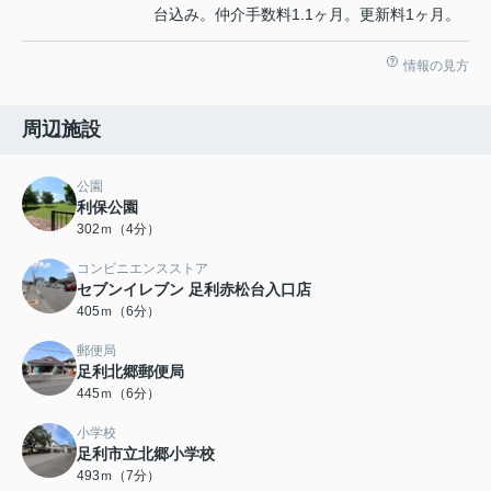
台込み。仲介手数料1.1ヶ月。更新料1ヶ月。
情報の見方
周辺施設
公園
利保公園
302ｍ（4分）
コンビニエンスストア
セブンイレブン 足利赤松台入口店
405ｍ（6分）
郵便局
足利北郷郵便局
445ｍ（6分）
小学校
足利市立北郷小学校
493ｍ（7分）