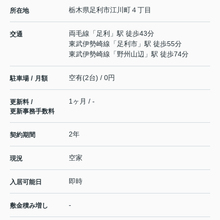
栃木県
足利市
江川町
４丁目
所在地
両毛線
「
足利
」駅 徒歩43分
交通
東武伊勢崎線
「
足利市
」駅 徒歩55分
東武伊勢崎線
「
野州山辺
」駅 徒歩74分
空有(2台) / 0円
駐車場 / 月額
1ヶ月 / -
更新料 /
更新事務手数料
2年
契約期間
空家
現況
即時
入居可能日
-
敷金積み増し