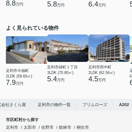
8.8
5.8
6.4
万円
万円
万円
よく見られている物件
足利市緑町１丁目
足利市田中町
足利市今福町
3LDK (70.80㎡)
2LDK (62.56㎡)
2LDK (59.60㎡)
6
5.4
4.5
万円
万円
7.9
万円
式会社さくら屋
足利市の物件一覧
プリムローズ
A202
市区町村から探す
足利市
太田市
佐野市
館林市
桐生市