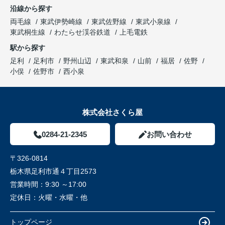
沿線から探す
両毛線
東武伊勢崎線
東武佐野線
東武小泉線
東武桐生線
わたらせ渓谷鉄道
上毛電鉄
駅から探す
足利
足利市
野州山辺
東武和泉
山前
福居
佐野
小俣
佐野市
西小泉
株式会社さくら屋
0284-21-2345
お問い合わせ
〒326-0814
栃木県足利市通４丁目2573
営業時間：
9:30 ～17:00
定休日：
火曜・水曜・他
トップページ