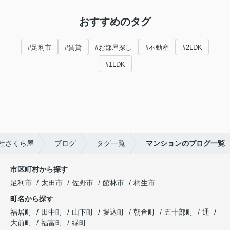
おすすめのタグ
#足利市
#賃貸
#お部屋探し
#不動産
#2LDK
#1LDK
社さくら屋
ブログ
タグ一覧
マンションのブログ一覧
市区町村から探す
足利市
太田市
佐野市
館林市
桐生市
町名から探す
福居町
田中町
山下町
堀込町
朝倉町
五十部町
通
大前町
福富町
緑町