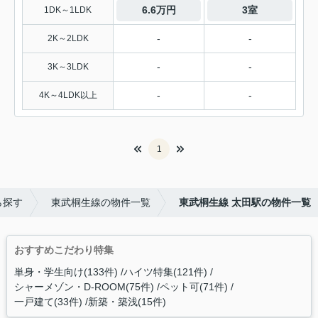
6.6万円
3室
1DK～1LDK
-
-
2K～2LDK
-
-
3K～3LDK
-
-
4K～4LDK以上
1
ら探す
東武桐生線の物件一覧
東武桐生線 太田駅の物件一覧
おすすめこだわり特集
単身・学生向け(133件)
ハイツ特集(121件)
シャーメゾン・D-ROOM(75件)
ペット可(71件)
一戸建て(33件)
新築・築浅(15件)