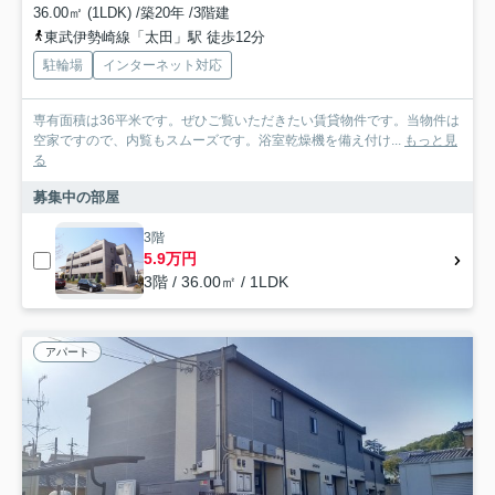
36.00㎡ (1LDK) /築20年 /3階建
東武伊勢崎線「太田」駅 徒歩12分
駐輪場
インターネット対応
専有面積は36平米です。ぜひご覧いただきたい賃貸物件です。当物件は
空家ですので、内覧もスムーズです。浴室乾燥機を備え付け...
もっと見
る
募集中の部屋
3階
5.9万円
3階 / 36.00㎡ / 1LDK
アパート