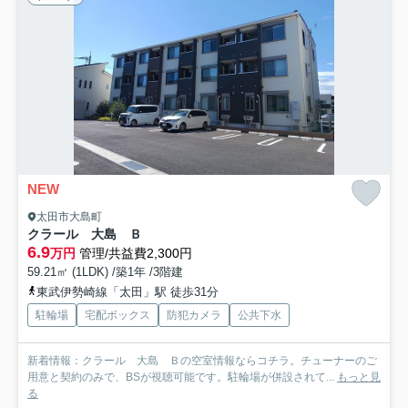
NEW
太田市大島町
クラール 大島 Ｂ
6.9
万円
管理/共益費2,300円
59.21㎡ (1LDK) /築1年 /3階建
東武伊勢崎線「太田」駅 徒歩31分
駐輪場
宅配ボックス
防犯カメラ
公共下水
新着情報：クラール 大島 Ｂの空室情報ならコチラ。チューナーのご
用意と契約のみで、BSが視聴可能です。駐輪場が併設されて...
もっと見
る