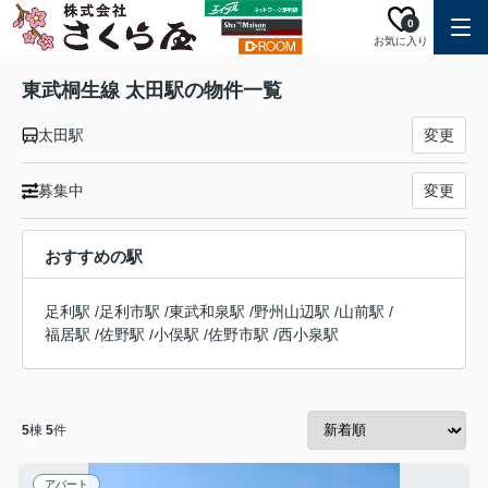
0
お気に入り
東武桐生線 太田駅の物件一覧
太田駅
変更
募集中
変更
おすすめの駅
足利駅
/
足利市駅
/
東武和泉駅
/
野州山辺駅
/
山前駅
/
福居駅
/
佐野駅
/
小俣駅
/
佐野市駅
/
西小泉駅
5
棟
5
件
アパート