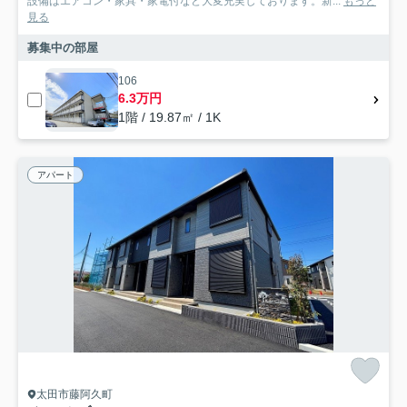
設備はエアコン・家具・家電付など大変充実しております。新...
もっと
見る
募集中の部屋
106
6.3万円
1階 / 19.87㎡ / 1K
アパート
太田市藤阿久町