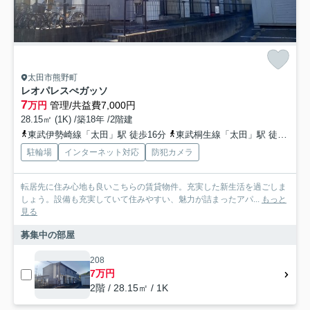
太田市熊野町
レオパレスぺガッソ
7
万円
管理/共益費7,000円
28.15㎡ (1K) /築18年 /2階建
東武伊勢崎線「太田」駅 徒歩16分
東武桐生線「太田」駅 徒歩16分
駐輪場
インターネット対応
防犯カメラ
転居先に住み心地も良いこちらの賃貸物件。充実した新生活を過ごしま
しょう。設備も充実していて住みやすい、魅力が詰まったアパ...
もっと
見る
募集中の部屋
208
7万円
2階 / 28.15㎡ / 1K