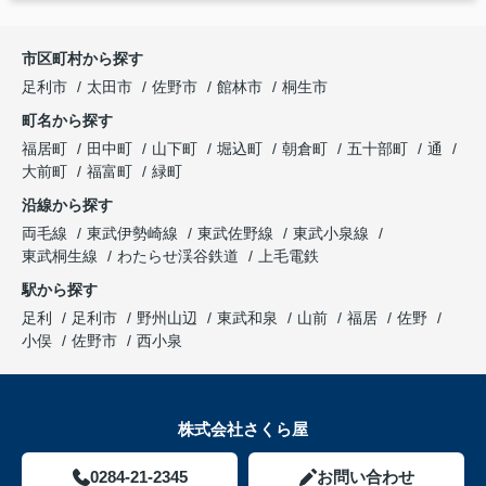
市区町村から探す
足利市
太田市
佐野市
館林市
桐生市
町名から探す
福居町
田中町
山下町
堀込町
朝倉町
五十部町
通
大前町
福富町
緑町
沿線から探す
両毛線
東武伊勢崎線
東武佐野線
東武小泉線
東武桐生線
わたらせ渓谷鉄道
上毛電鉄
駅から探す
足利
足利市
野州山辺
東武和泉
山前
福居
佐野
小俣
佐野市
西小泉
株式会社さくら屋
0284-21-2345
お問い合わせ