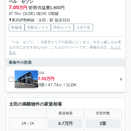
ベル セゾン
7.05
万円
管理/共益費1,800円
47.74㎡ (1LDK) /築1年 /2階建
東武伊勢崎線「太田」駅 徒歩31分
駐輪場
宅配ボックス
防犯カメラ
公共下水
「ベル セゾン」：太田市エリアの新居にピッタリ。今引っ越しをお考
えの方におすすめなのが、こちらのアパートです。荷物を注文...
もっと
見る
募集中の部屋
204
7.05万円
2階 / 47.74㎡ / 1LDK
太田の掲載物件の家賃相場
家賃相場
空室件数
6.7万円
2室
1R～1K