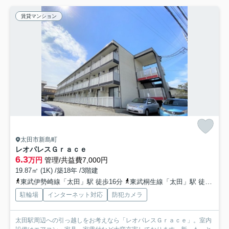
賃貸マンション
太田市新島町
レオパレスＧｒａｃｅ
6.3
万円
管理/共益費7,000円
19.87㎡ (1K) /築18年 /3階建
東武伊勢崎線「太田」駅 徒歩16分
東武桐生線「太田」駅 徒歩16分
駐輪場
インターネット対応
防犯カメラ
太田駅周辺への引っ越しをお考えなら「レオパレスＧｒａｃｅ」。室内