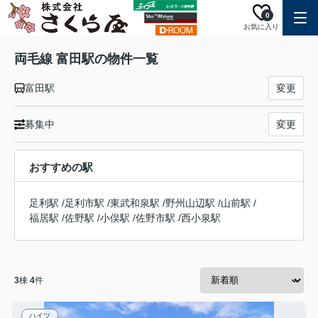
0
お気に入り
両毛線 富田駅の物件一覧
富田駅
変更
募集中
変更
おすすめの駅
足利駅
/
足利市駅
/
東武和泉駅
/
野州山辺駅
/
山前駅
/
福居駅
/
佐野駅
/
小俣駅
/
佐野市駅
/
西小泉駅
3
棟
4
件
ハイツ