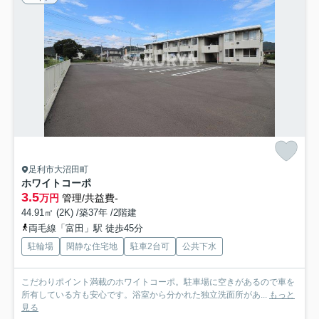
足利市大沼田町
ホワイトコーポ
3.5
万円
管理/共益費-
44.91㎡ (2K) /築37年 /2階建
両毛線「富田」駅 徒歩45分
駐輪場
閑静な住宅地
駐車2台可
公共下水
こだわりポイント満載のホワイトコーポ。駐車場に空きがあるので車を
所有している方も安心です。浴室から分かれた独立洗面所があ...
もっと
見る