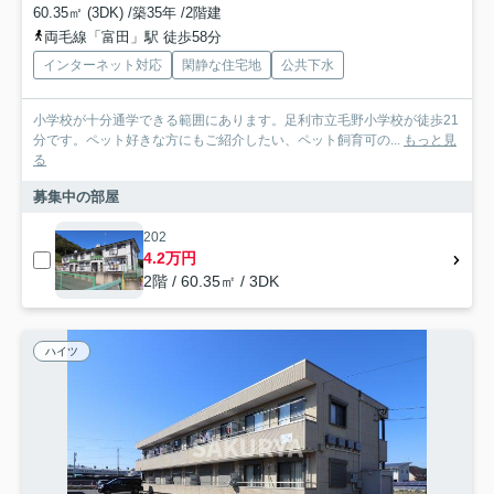
60.35㎡ (3DK) /築35年 /2階建
両毛線「富田」駅 徒歩58分
インターネット対応
閑静な住宅地
公共下水
小学校が十分通学できる範囲にあります。足利市立毛野小学校が徒歩21
分です。ペット好きな方にもご紹介したい、ペット飼育可の...
もっと見
る
募集中の部屋
202
4.2万円
2階 / 60.35㎡ / 3DK
ハイツ