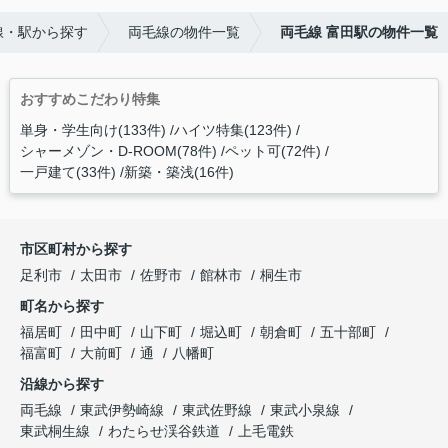
線・駅から探す
両毛線の物件一覧
両毛線 富田駅の物件一覧
おすすめこだわり特集
単身・学生向け(133件)
ハイツ特集(123件)
シャーメゾン・D-ROOM(78件)
ペット可(72件)
一戸建て(33件)
新築・築浅(16件)
市区町村から探す
足利市
太田市
佐野市
館林市
桐生市
町名から探す
福居町
田中町
山下町
堀込町
朝倉町
五十部町
福富町
大前町
通
八幡町
沿線から探す
両毛線
東武伊勢崎線
東武佐野線
東武小泉線
東武桐生線
わたらせ渓谷鉄道
上毛電鉄