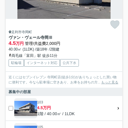
足利市寺岡町
ヴァン・ヴェール寺岡Ⅲ
4.5
万円
管理/共益費2,000円
40.00㎡ (1LDK) /築18年 /2階建
両毛線「富田」駅 徒歩11分
駐輪場
インターネット対応
公共下水
近くにはセブンイレブン 寺岡町店(徒歩1分)がありちょっとした買い物
に便利です。今なら駐車場に空きあり、お車をお持ちの方...
もっと見る
募集中の部屋
103
4.5万円
1階 / 40.00㎡ / 1LDK
105