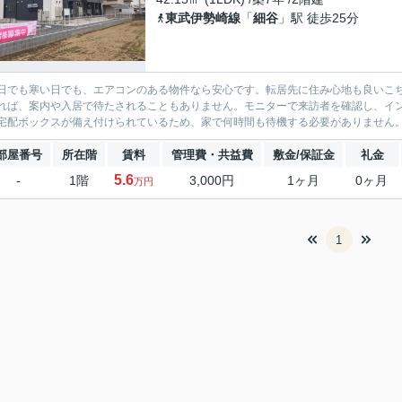
東武伊勢崎線
「
細谷
」駅 徒歩25分
日でも寒い日でも、エアコンのある物件なら安心です。転居先に住み心地も良いこ
れば、案内や入居で待たされることもありません。モニターで来訪者を確認し、イ
宅配ボックスが備え付けられているため、家で何時間も待機する必要がありません。
部屋番号
所在階
賃料
管理費・共益費
敷金/保証金
礼金
5.6
-
1階
3,000円
1ヶ月
0ヶ月
万円
1