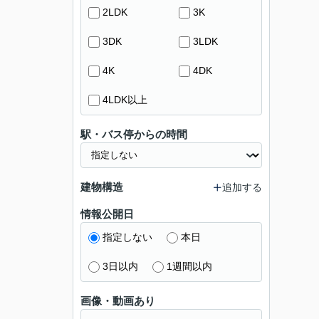
2LDK
3K
3DK
3LDK
4K
4DK
4LDK以上
駅・バス停からの時間
建物構造
追加する
情報公開日
指定しない
本日
3日以内
1週間以内
画像・動画あり