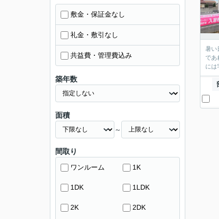
敷金・保証金なし
礼金・敷引なし
暑い
共益費・管理費込み
であ
には
築年数
面積
～
間取り
ワンルーム
1K
1DK
1LDK
2K
2DK