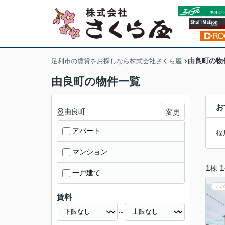
由良町の物
足利市の賃貸をお探しなら株式会社さくら屋
由良町の物件一覧
お
由良町
変更
アパート
福
マンション
1
1
棟
一戸建て
アパ
賃料
～