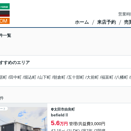
営業時
ホーム
来店予約
売
件一覧
すすめのエリア
居町
/
田中町
/
堀込町
/
山下町
/
朝倉町
/
五十部町
/
大前町
/
福富町
/
八幡町
/
件
ート
太田市
由良町
befieldⅡ
5.6
万円
管理/共益費3,000円
42.15㎡ (1LDK) /築7年 /2階建