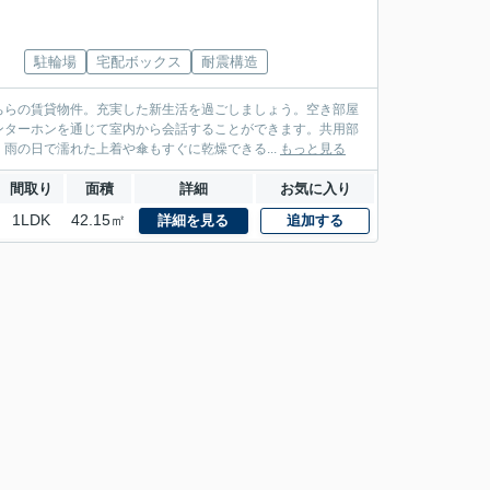
駐輪場
宅配ボックス
耐震構造
ちらの賃貸物件。充実した新生活を過ごしましょう。空き部屋
ンターホンを通じて室内から会話することができます。共用部
雨の日で濡れた上着や傘もすぐに乾燥できる...
もっと見る
間取り
面積
詳細
お気に入り
1LDK
42.15㎡
詳細を見る
追加する