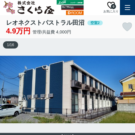
0
お気に入り
レオネクストパストラル田沼
空室2
4.9万円
管理/共益費 4,000円
1
/
16