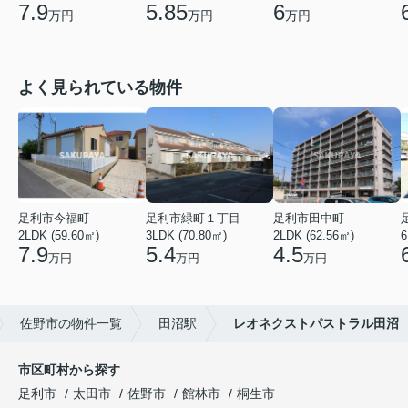
7.9
5.85
6
万円
万円
万円
よく見られている物件
足利市今福町
足利市緑町１丁目
足利市田中町
2LDK (59.60㎡)
3LDK (70.80㎡)
2LDK (62.56㎡)
6
7.9
5.4
4.5
万円
万円
万円
佐野市の物件一覧
田沼駅
レオネクストパストラル田沼
市区町村から探す
足利市
太田市
佐野市
館林市
桐生市