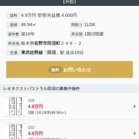
【外観】
4.9万円 管理/共益費 4,000円
賃料
46.94㎡
1LDK
面積
間取り
築16年
1階/2階建
築年数
所在階
栃木県
佐野市
田沼町
２４９－２
所在地
東武佐野線
「
田沼
」駅 徒歩18分
交通
お問い合わせ
無料
レオネクストパストラル田沼の募集中物件
109
4.9万円
1階 / 14.19坪(46.94㎡)
102
4.9万円