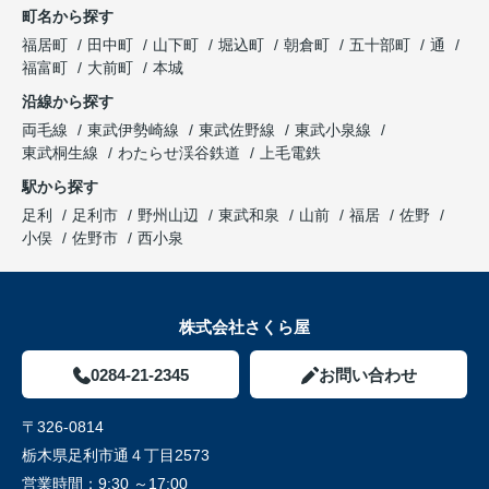
町名から探す
福居町
田中町
山下町
堀込町
朝倉町
五十部町
通
福富町
大前町
本城
沿線から探す
両毛線
東武伊勢崎線
東武佐野線
東武小泉線
東武桐生線
わたらせ渓谷鉄道
上毛電鉄
駅から探す
足利
足利市
野州山辺
東武和泉
山前
福居
佐野
小俣
佐野市
西小泉
株式会社さくら屋
0284-21-2345
お問い合わせ
〒326-0814
栃木県足利市通４丁目2573
営業時間：
9:30 ～17:00