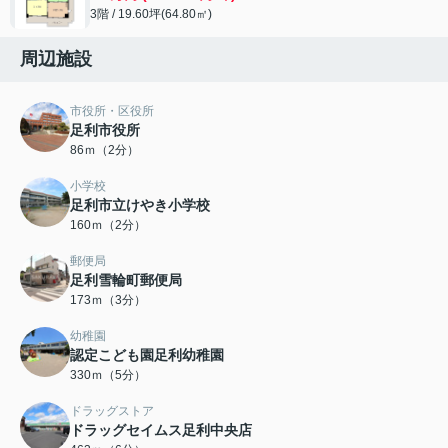
3階 / 19.60坪(64.80㎡)
周辺施設
市役所・区役所
足利市役所
86ｍ（2分）
小学校
足利市立けやき小学校
160ｍ（2分）
郵便局
足利雪輪町郵便局
173ｍ（3分）
幼稚園
認定こども園足利幼稚園
330ｍ（5分）
ドラッグストア
ドラッグセイムス足利中央店