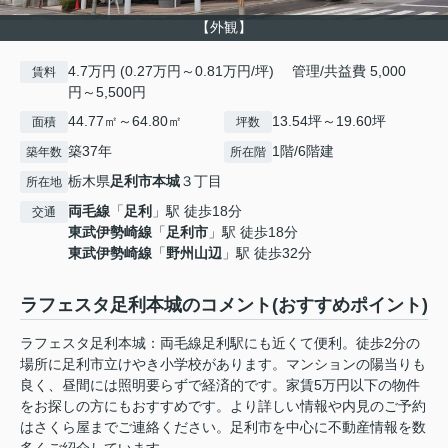
【外観】
4.7万円 (0.27万円～0.81万円/坪) 管理/共益費 5,000
賃料
円～5,500円
44.77㎡～64.80㎡
13.54坪～19.60坪
面積
坪数
築37年
1階/6階建
築年数
所在階
栃木県
足利市
本城
３丁目
所在地
両毛線
「
足利
」駅 徒歩18分
交通
東武伊勢崎線
「
足利市
」駅 徒歩18分
東武伊勢崎線
「
野州山辺
」駅 徒歩32分
ラフェスタ足利本城のコメント(おすすめポイント)
ラフェスタ足利本城：両毛線足利駅にも近くて便利。徒歩2分の
場所に足利市立けやき小学校があります。マンションの陽当りも
良く、昼間には照明要らずで経済的です。家賃5万円以下の物件
をお探しの方にもおすすめです。より詳しい情報や内見のご予約
はさくら屋までご連絡ください。足利市を中心に不動産情報を数