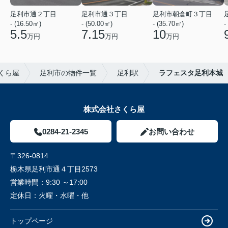
足利市通２丁目
足利市通３丁目
足利市朝倉町３丁目
- (16.50㎡)
- (50.00㎡)
- (35.70㎡)
-
5.5
7.15
10
万円
万円
万円
くら屋
足利市の物件一覧
足利駅
ラフェスタ足利本城
株式会社さくら屋
0284-21-2345
お問い合わせ
〒326-0814
栃木県足利市通４丁目2573
営業時間：
9:30 ～17:00
定休日：
火曜・水曜・他
トップページ