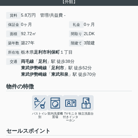
【外観】
5.8万円 管理/共益費 -
賃料
0ヶ月
0ヶ月
保証金
礼金
92.72㎡
2LDK
面積
間取り
築27年
3階建
築年数
階建て
栃木県
足利市
利保町
１丁目
所在地
両毛線
「
足利
」駅 徒歩38分
交通
東武伊勢崎線
「
足利市
」駅 徒歩52分
東武伊勢崎線
「
東武和泉
」駅 徒歩70分
物件の特徴
バストイレ
室内洗濯機
TVモニタ
独立洗面台
別
置場
付きインタ
ーホン
セールスポイント