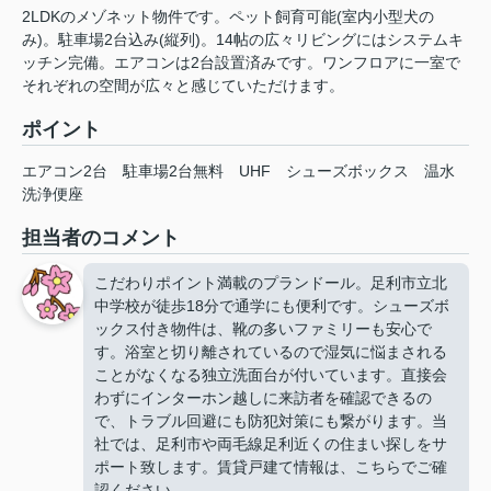
2LDKのメゾネット物件です。ペット飼育可能(室内小型犬の
み)。駐車場2台込み(縦列)。14帖の広々リビングにはシステムキ
ッチン完備。エアコンは2台設置済みです。ワンフロアに一室で
それぞれの空間が広々と感じていただけます。
ポイント
エアコン2台
駐車場2台無料
UHF
シューズボックス
温水
洗浄便座
担当者のコメント
こだわりポイント満載のプランドール。足利市立北
中学校が徒歩18分で通学にも便利です。シューズボ
ックス付き物件は、靴の多いファミリーも安心で
す。浴室と切り離されているので湿気に悩まされる
ことがなくなる独立洗面台が付いています。直接会
わずにインターホン越しに来訪者を確認できるの
で、トラブル回避にも防犯対策にも繋がります。当
社では、足利市や両毛線足利近くの住まい探しをサ
ポート致します。賃貸戸建て情報は、こちらでご確
認ください。