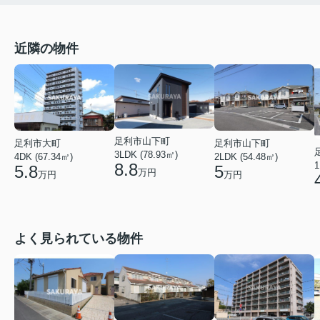
近隣の物件
足利市山下町
足利市大町
足利市山下町
3LDK (78.93㎡)
4DK (67.34㎡)
2LDK (54.48㎡)
1
8.8
5.8
5
万円
万円
万円
よく見られている物件