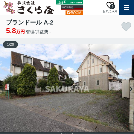
0
お気に入り
プランドール A-2
5.8
万円
管理/共益費 -
1
/
20