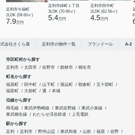
足利市緑町１丁目
足利市田中町
足利市今福町
3LDK (70.80㎡)
2LDK (62.56㎡)
2LDK (59.60㎡)
6
5.4
4.5
万円
万円
7.9
万円
株式会社さくら屋
足利市の物件一覧
プランドール
A-2
市区町村から探す
足利市
太田市
佐野市
館林市
桐生市
町名から探す
福居町
田中町
山下町
堀込町
朝倉町
五十部町
福富町
大前町
通
本城
沿線から探す
両毛線
東武伊勢崎線
東武佐野線
東武小泉線
東武桐生線
わたらせ渓谷鉄道
上毛電鉄
駅から探す
足利
足利市
野州山辺
東武和泉
山前
福居
佐野