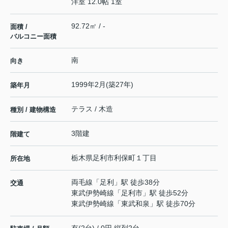
洋室 12.0帖 1室
92.72㎡ / -
面積 /
バルコニー面積
南
向き
1999年2月(築27年)
築年月
テラス / 木造
種別 / 建物構造
3階建
階建て
栃木県
足利市
利保町
１丁目
所在地
両毛線
「
足利
」駅 徒歩38分
交通
東武伊勢崎線
「
足利市
」駅 徒歩52分
東武伊勢崎線
「
東武和泉
」駅 徒歩70分
有(2台) / 0円 縦列2台