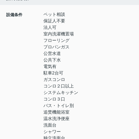
ペット相談
設備条件
保証人不要
法人可
室内洗濯機置場
フローリング
プロパンガス
公営水道
公共下水
電気有
駐車2台可
ガスコンロ
コンロ２口以上
システムキッチン
コンロ３口
バス・トイレ別
追焚機能浴室
温水洗浄便座
洗面台
シャワー
独立洗面台