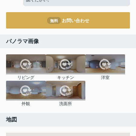
お問い合わせ
無料
パノラマ画像
リビング
キッチン
洋室
外観
洗面所
地図