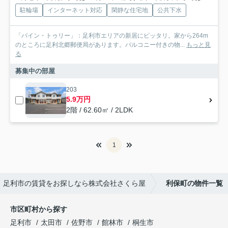
駐輪場
インターネット対応
閑静な住宅地
公共下水
「パイン・トゥリー」：足利市エリアの新居にピッタリ。家から264m
のところに足利北郷郵便局があります。バルコニー付きの物...
もっと見
る
募集中の部屋
203
5.9万円
2階 / 62.60㎡ / 2LDK
1
足利市の賃貸をお探しなら株式会社さくら屋
利保町の物件一覧
市区町村から探す
足利市
太田市
佐野市
館林市
桐生市