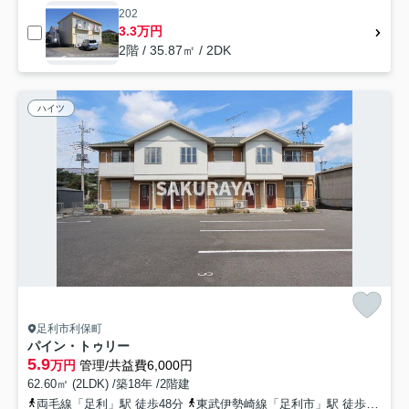
202
3.3万円
2階 / 35.87㎡ / 2DK
ハイツ
足利市利保町
パイン・トゥリー
5.9
万円
管理/共益費6,000円
62.60㎡ (2LDK) /築18年 /2階建
両毛線「足利」駅 徒歩48分
東武伊勢崎線「足利市」駅 徒歩60分