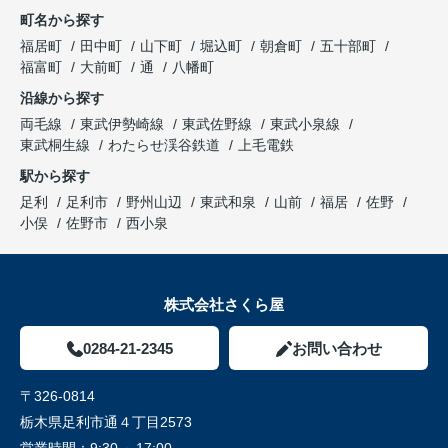
町名から探す
福居町
田中町
山下町
堀込町
朝倉町
五十部町
福富町
大前町
通
八幡町
沿線から探す
両毛線
東武伊勢崎線
東武佐野線
東武小泉線
東武桐生線
わたらせ渓谷鉄道
上毛電鉄
駅から探す
足利
足利市
野州山辺
東武和泉
山前
福居
佐野
小俣
佐野市
西小泉
株式会社さくら屋
0284-21-2345
お問い合わせ
〒326-0814
栃木県足利市通４丁目2573