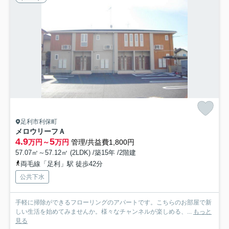
足利市利保町
メロウリーフＡ
4.9
5
万円～
万円
管理/共益費1,800円
57.07㎡～57.12㎡ (2LDK) /築15年 /2階建
両毛線「足利」駅 徒歩42分
公共下水
手軽に掃除ができるフローリングのアパートです。こちらのお部屋で新
しい生活を始めてみませんか。様々なチャンネルが楽しめる、...
もっと
見る