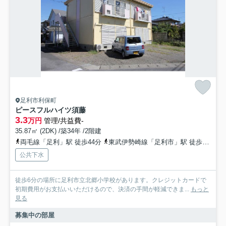
足利市利保町
ピースフルハイツ須藤
3.3
万円
管理/共益費-
35.87㎡ (2DK) /築34年 /2階建
両毛線「足利」駅 徒歩44分
東武伊勢崎線「足利市」駅 徒歩55分
公共下水
徒歩6分の場所に足利市立北郷小学校があります。クレジットカードで
初期費用がお支払いいただけるので、決済の手間が軽減できま...
もっと
見る
募集中の部屋