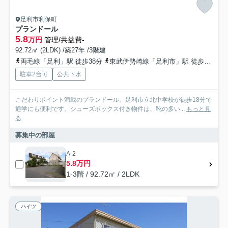
足利市利保町
プランドール
5.8
万円
管理/共益費-
92.72㎡ (2LDK) /築27年 /3階建
両毛線「足利」駅 徒歩38分
東武伊勢崎線「足利市」駅 徒歩52分
駐車2台可
公共下水
こだわりポイント満載のプランドール。足利市立北中学校が徒歩18分で
通学にも便利です。シューズボックス付き物件は、靴の多い...
もっと見
る
募集中の部屋
A-2
5.8万円
1-3階 / 92.72㎡ / 2LDK
ハイツ