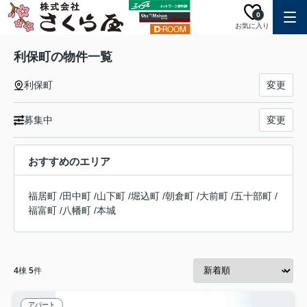
0
お気に入り
利保町の物件一覧
利保町
変更
募集中
変更
おすすめのエリア
福居町
/
田中町
/
山下町
/
堀込町
/
朝倉町
/
大前町
/
五十部町
/
福富町
/
八幡町
/
本城
4
棟
5
件
アパート