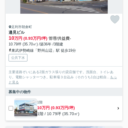
足利市朝倉町
邉見ビル
10
万円 (0.93万円/坪)
管理/共益費-
10.79坪 (35.70㎡) /築36年 /3階建
東武伊勢崎線「野州山辺」駅 徒歩19分
公共下水
主要道路ぞいにある2面ガラス張りの貸店舗です。洗面台、トイレあ
り。電動シャッターつき。駐車場３台込み（そのうち1台は軽自...
もっ
と見る
募集中の物件
1階
10万円 (0.93万円/坪)
1階 / 10.79坪 (35.70㎡)