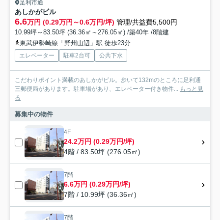
足利市通
あしかがビル
6.6
万円 (0.29万円～0.6万円/坪)
管理/共益費5,500円
10.99坪～83.50坪 (36.36㎡～276.05㎡) /築40年 /8階建
東武伊勢崎線「野州山辺」駅 徒歩23分
エレベーター
駐車2台可
公共下水
こだわりポイント満載のあしかがビル。歩いて132mのところに足利通
三郵便局があります。駐車場があり、エレベーター付き物件...
もっと見
る
募集中の物件
4F
24.2万円 (0.29万円/坪)
4階 / 83.50坪 (276.05㎡)
7階
6.6万円 (0.29万円/坪)
7階 / 10.99坪 (36.36㎡)
7階