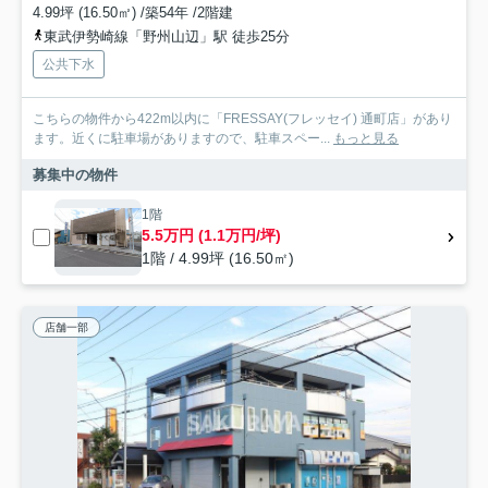
4.99坪 (16.50㎡) /築54年 /2階建
東武伊勢崎線「野州山辺」駅 徒歩25分
公共下水
こちらの物件から422m以内に「FRESSAY(フレッセイ) 通町店」があり
ます。近くに駐車場がありますので、駐車スペー...
もっと見る
募集中の物件
1階
5.5万円 (1.1万円/坪)
1階 / 4.99坪 (16.50㎡)
店舗一部