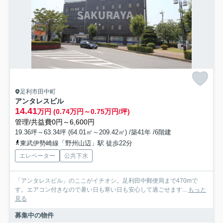
足利市田中町
アンタレスビル
14.41
万円 (0.74万円～0.75万円/坪)
管理/共益費0円～6,600円
19.36坪～63.34坪 (64.01㎡～209.42㎡) /築41年 /6階建
東武伊勢崎線「野州山辺」駅 徒歩22分
エレベーター
公共下水
「アンタレスビル」のここがイチオシ。足利田中郵便局まで470mで
す。エアコン付きなので暑い日も寒い日も安心して過ごせます...
もっと
見る
募集中の物件