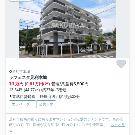
足利市本城
ラフェスタ足利本城
11
万円 (0.81万円/坪)
管理/共益費5,500円
13.54坪 (44.77㎡) /築37年 /6階建
東武伊勢崎線「野州山辺」駅 徒歩32分
エレベーター
公共下水
足利市役所の近くにありますマンションの1階のテナントです。角の区
画なのでL字に採光があり明るい店内です♪エステや美容室、...
もっと見
る