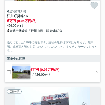
足利市江川町
江川町貸地KK
6
万円 (0.05万円/坪)
426.00㎡ (-)
東武伊勢崎線「野州山辺」駅 徒歩69分
通りに面した120坪の貸地です。建物の建築は不可になります。駐車
場、資材置き場をお探しの方にオススメです。キッチンカーな...
もっと
見る
募集中の区画
6万円 (0.05万円/坪)
- / 426.00㎡ / -
店舗一部