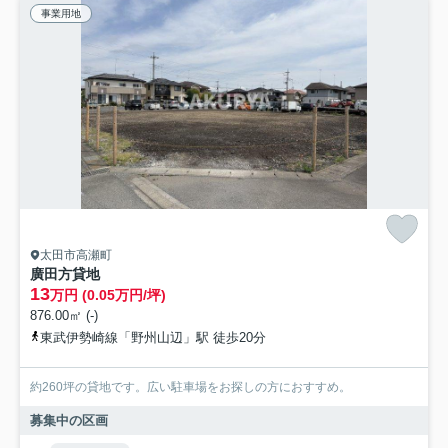
事業用地
太田市高瀬町
廣田方貸地
13
万円 (0.05万円/坪)
876.00㎡ (-)
東武伊勢崎線「野州山辺」駅 徒歩20分
約260坪の貸地です。広い駐車場をお探しの方におすすめ。
募集中の区画