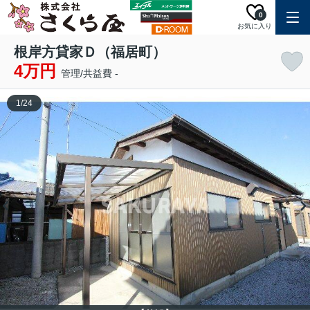
0
お気に入り
根岸方貸家Ｄ（福居町）
4万円
管理/共益費 -
1
/
24