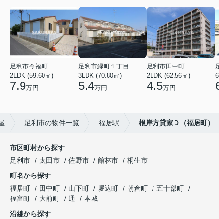
足利市今福町
足利市緑町１丁目
足利市田中町
2LDK (59.60㎡)
3LDK (70.80㎡)
2LDK (62.56㎡)
6
7.9
5.4
4.5
万円
万円
万円
屋
足利市の物件一覧
福居駅
根岸方貸家Ｄ（福居町）
市区町村から探す
足利市
太田市
佐野市
館林市
桐生市
町名から探す
福居町
田中町
山下町
堀込町
朝倉町
五十部町
福富町
大前町
通
本城
沿線から探す