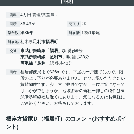
【外観】
4万円 管理/共益費 -
賃料
36.43㎡
2K
面積
間取り
築35年
1階/1階建
築年数
所在階
栃木県
足利市
福居町
所在地
東武伊勢崎線
「
福居
」駅 徒歩6分
交通
東武伊勢崎線
「
足利市
」駅 徒歩38分
両毛線
「
足利
」駅 徒歩48分
福居郵便局まで326mです。平屋の一戸建てなので、階
備考
段の上り下りが必要ありません。ぜひご覧いただきたい
賃貸物件です。少し古い物件ですが、一度ご覧になって
はいかがでしょうか。地域密着の当社一押しの物件は東
武伊勢崎線福居近くにあります。気になる方はお気軽に
ご連絡ください。お待ちしております。
根岸方貸家Ｄ（福居町）のコメント(おすすめポイ
ント)