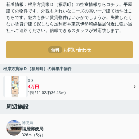
新着情報：根岸方貸家Ｄ（福居町）の空室情報ならコチラ。平屋
建ての物件です。外観もきれいなニーズの高い一戸建て物件はこ
ちらです。魅力も多い賃貸物件はいかがでしょうか。失敗したく
ない賃貸戸建て探しなら足利市や東武伊勢崎線福居付近に強い当
社へご連絡ください。信頼できるスタッフが対応致します。
お問い合わせ
無料
根岸方貸家Ｄ（福居町）の募集中物件
3-3
4万円
1階 / 11.02坪(36.43㎡)
周辺施設
郵便局
福居郵便局
326ｍ（5分）