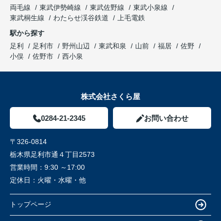
両毛線
東武伊勢崎線
東武佐野線
東武小泉線
東武桐生線
わたらせ渓谷鉄道
上毛電鉄
駅から探す
足利
足利市
野州山辺
東武和泉
山前
福居
佐野
小俣
佐野市
西小泉
株式会社さくら屋
0284-21-2345
お問い合わせ
〒326-0814
栃木県足利市通４丁目2573
営業時間：
9:30 ～17:00
定休日：
火曜・水曜・他
トップページ