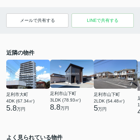
メールで共有する
LINEで共有する
近隣の物件
足利市山下町
足利市大町
足利市山下町
3LDK (78.93㎡)
4DK (67.34㎡)
2LDK (54.48㎡)
1
8.8
5.8
5
万円
万円
万円
よく見られている物件