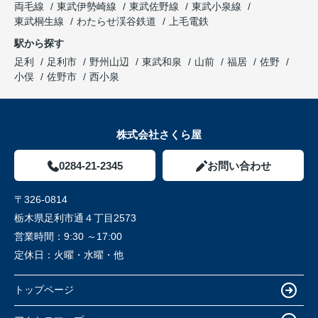
両毛線
東武伊勢崎線
東武佐野線
東武小泉線
東武桐生線
わたらせ渓谷鉄道
上毛電鉄
駅から探す
足利
足利市
野州山辺
東武和泉
山前
福居
佐野
小俣
佐野市
西小泉
株式会社さくら屋
0284-21-2345
お問い合わせ
〒326-0814
栃木県足利市通４丁目2573
営業時間：
9:30 ～17:00
定休日：
火曜・水曜・他
トップページ