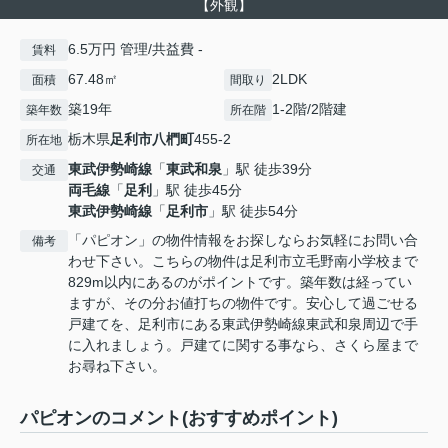
【外観】
6.5万円 管理/共益費 -
賃料
67.48㎡
2LDK
面積
間取り
築19年
1-2階/2階建
築年数
所在階
栃木県
足利市
八椚町
455-2
所在地
東武伊勢崎線
「
東武和泉
」駅 徒歩39分
交通
両毛線
「
足利
」駅 徒歩45分
東武伊勢崎線
「
足利市
」駅 徒歩54分
「パピオン」の物件情報をお探しならお気軽にお問い合
備考
わせ下さい。こちらの物件は足利市立毛野南小学校まで
829m以内にあるのがポイントです。築年数は経ってい
ますが、その分お値打ちの物件です。安心して過ごせる
戸建てを、足利市にある東武伊勢崎線東武和泉周辺で手
に入れましょう。戸建てに関する事なら、さくら屋まで
お尋ね下さい。
パピオンのコメント(おすすめポイント)