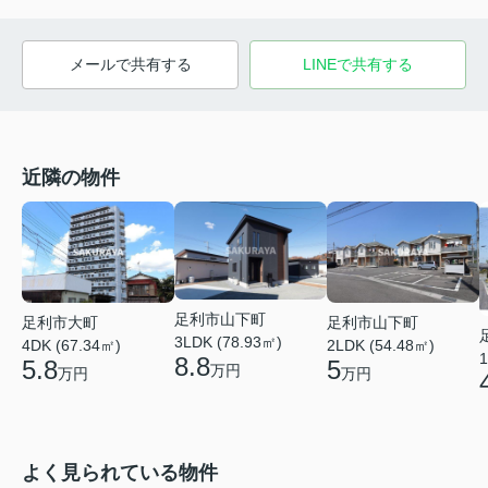
メールで共有する
LINEで共有する
近隣の物件
足利市山下町
足利市大町
足利市山下町
3LDK (78.93㎡)
4DK (67.34㎡)
2LDK (54.48㎡)
1
8.8
5.8
5
万円
万円
万円
よく見られている物件