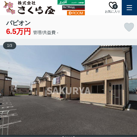
0
お気に入り
パピオン
6.5万円
管理/共益費 -
1
/
3