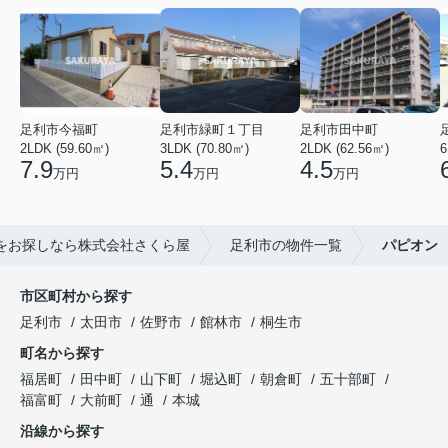
足利市今福町
足利市緑町１丁目
足利市田中町
2LDK (59.60㎡)
3LDK (70.80㎡)
2LDK (62.56㎡)
6
7.9
5.4
4.5
万円
万円
万円
をお探しなら株式会社さくら屋
足利市の物件一覧
パピオン
市区町村から探す
足利市
太田市
佐野市
館林市
桐生市
町名から探す
福居町
田中町
山下町
堀込町
朝倉町
五十部町
福富町
大前町
通
本城
沿線から探す