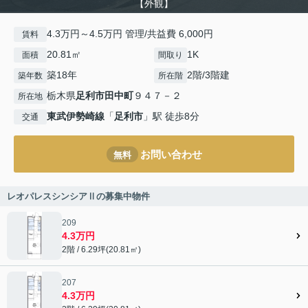
【外観】
4.3万円～4.5万円 管理/共益費 6,000円
賃料
20.81㎡
1K
面積
間取り
築18年
2階/3階建
築年数
所在階
栃木県
足利市
田中町
９４７－２
所在地
東武伊勢崎線
「
足利市
」駅 徒歩8分
交通
お問い合わせ
無料
レオパレスシンシアⅡの募集中物件
209
4.3万円
2階 / 6.29坪(20.81㎡)
207
4.3万円