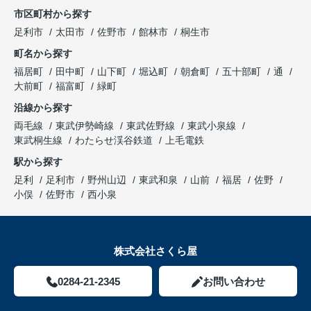
市区町村から探す
足利市
太田市
佐野市
館林市
桐生市
町名から探す
福居町
田中町
山下町
堀込町
朝倉町
五十部町
通
大前町
福富町
緑町
沿線から探す
両毛線
東武伊勢崎線
東武佐野線
東武小泉線
東武桐生線
わたらせ渓谷鉄道
上毛電鉄
駅から探す
足利
足利市
野州山辺
東武和泉
山前
福居
佐野
小俣
佐野市
西小泉
株式会社さくら屋
0284-21-2345
お問い合わせ