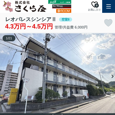
0
お気に入り
レオパレスシンシアⅡ
空室8
4.3万円～4.5万円
管理/共益費 6,000円
1
/
21