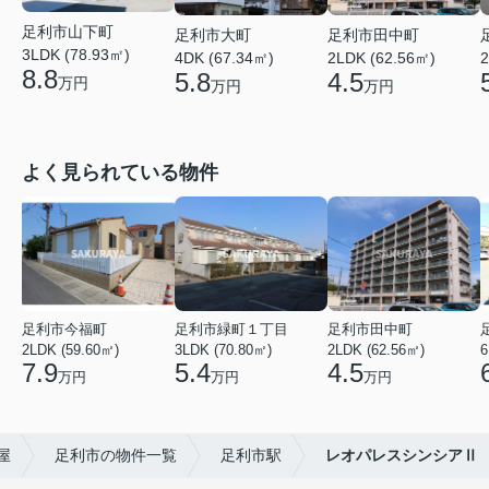
足利市山下町
足利市大町
足利市田中町
3LDK (78.93㎡)
4DK (67.34㎡)
2LDK (62.56㎡)
2
8.8
5.8
4.5
万円
万円
万円
よく見られている物件
足利市今福町
足利市緑町１丁目
足利市田中町
2LDK (59.60㎡)
3LDK (70.80㎡)
2LDK (62.56㎡)
6
7.9
5.4
4.5
万円
万円
万円
屋
足利市の物件一覧
足利市駅
レオパレスシンシアⅡ