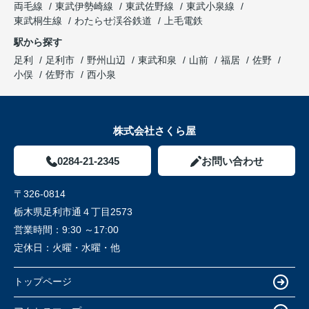
両毛線
東武伊勢崎線
東武佐野線
東武小泉線
東武桐生線
わたらせ渓谷鉄道
上毛電鉄
駅から探す
足利
足利市
野州山辺
東武和泉
山前
福居
佐野
小俣
佐野市
西小泉
株式会社さくら屋
0284-21-2345
お問い合わせ
〒326-0814
栃木県足利市通４丁目2573
営業時間：
9:30 ～17:00
定休日：
火曜・水曜・他
トップページ