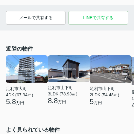
メールで共有する
LINEで共有する
近隣の物件
足利市山下町
足利市大町
足利市山下町
3LDK (78.93㎡)
4DK (67.34㎡)
2LDK (54.48㎡)
1
8.8
5.8
5
万円
万円
万円
よく見られている物件