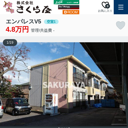
0
お気に入り
エンパレスV5
空室1
4.8万円
管理/共益費 -
1
/
19