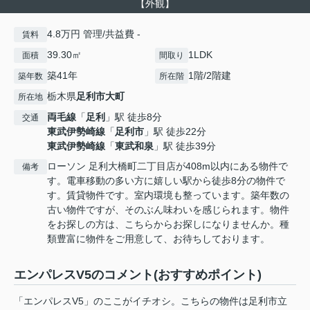
【外観】
4.8万円 管理/共益費 -
賃料
39.30㎡
1LDK
面積
間取り
築41年
1階/2階建
築年数
所在階
栃木県
足利市
大町
所在地
両毛線
「
足利
」駅 徒歩8分
交通
東武伊勢崎線
「
足利市
」駅 徒歩22分
東武伊勢崎線
「
東武和泉
」駅 徒歩39分
ローソン 足利大橋町二丁目店が408m以内にある物件で
備考
す。電車移動の多い方に嬉しい駅から徒歩8分の物件で
す。賃貸物件です。室内環境も整っています。築年数の
古い物件ですが、そのぶん味わいを感じられます。物件
をお探しの方は、こちらからお探しになりませんか。種
類豊富に物件をご用意して、お待ちしております。
エンパレスV5のコメント(おすすめポイント)
「エンパレスV5」のここがイチオシ。こちらの物件は足利市立