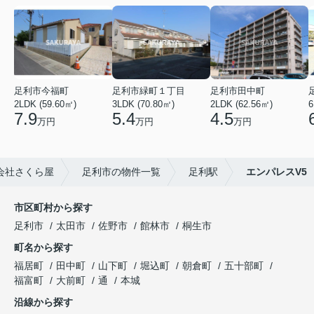
足利市今福町
足利市緑町１丁目
足利市田中町
2LDK (59.60㎡)
3LDK (70.80㎡)
2LDK (62.56㎡)
6
7.9
5.4
4.5
万円
万円
万円
会社さくら屋
足利市の物件一覧
足利駅
エンパレスV5
市区町村から探す
足利市
太田市
佐野市
館林市
桐生市
町名から探す
福居町
田中町
山下町
堀込町
朝倉町
五十部町
福富町
大前町
通
本城
沿線から探す