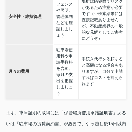
場所は防犯面でリスク
フェンス
があるため注意が必要
や照明、
です（※検索結果には
安全性・維持管理
管理体制
直接記載ありません
などを確
が、不動産業界の一般
認しまし
的な見解としてご参考
ょう
にどうぞ）
駐車場使
用料や申
手続き代行を依頼する
請手数料
と高額になる場合もあ
を含め、
月々の費用
りますが、自分で申請
毎月の支
すればコストを抑えら
出を把握
れます
しましょ
う
まず、車庫証明の取得には「保管場所使用承諾証明書」ある
いは「駐車場の賃貸契約書」が必要で、引っ越し後15日以内