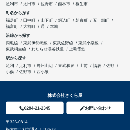
足利市
太田市
佐野市
館林市
桐生市
町名から探す
福居町
田中町
山下町
堀込町
朝倉町
五十部町
福富町
大前町
通
本城
沿線から探す
両毛線
東武伊勢崎線
東武佐野線
東武小泉線
東武桐生線
わたらせ渓谷鉄道
上毛電鉄
駅から探す
足利
足利市
野州山辺
東武和泉
山前
福居
佐野
小俣
佐野市
西小泉
株式会社さくら屋
0284-21-2345
お問い合わせ
〒326-0814
栃木県足利市通４丁目2573