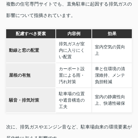
複数の住宅専門サイトでも、直角駐車に起因する排気ガスの
影響について指摘されています。
配慮すべき要素
内容例
効果
排気ガスが室
室内空気の質向
動線と窓の配置
内に入りにく
上
い配置
カーポート設
車と住環境の清
屋根の有無
置による雨・
潔維持、メンテ
汚れ対策
負担軽減
駐車場の位置
室内の静粛性向
騒音・排気対策
や遮音構造の
上、快適性確保
工夫
次に、排気ガスやエンジン音など、駐車場由来の環境要素が