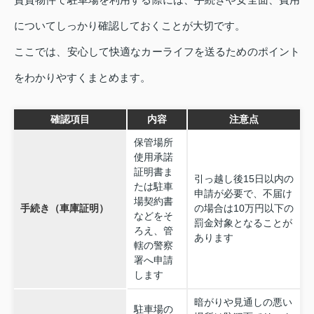
についてしっかり確認しておくことが大切です。
ここでは、安心して快適なカーライフを送るためのポイント
をわかりやすくまとめます。
確認項目
内容
注意点
保管場所
使用承諾
証明書ま
引っ越し後15日以内の
たは駐車
申請が必要で、不届け
場契約書
手続き（車庫証明）
の場合は10万円以下の
などをそ
罰金対象となることが
ろえ、管
あります
轄の警察
署へ申請
します
暗がりや見通しの悪い
駐車場の