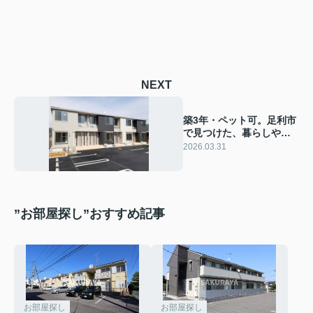
NEXT
築3年・ペット可。足利市
で見つけた、暮らしやす
い1LDK「エール」
2026.03.31
”お部屋探し”おすすめ記事
お部屋探し
お部屋探し