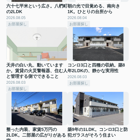
六十七平米という広さ。八椚町
朝の光で目覚める、南向き
の2LDK
1K。ひとりの台所から
2026.08.05
2026.08.04
お部屋探し
お部屋探し
天井の白い丸、動いています
コンロ3口と四種の収納。築8
か。賃貸の火災警報器、住む人
年2LDKの、静かな実用性
と管理する側でできること
2026.08.03
2026.08.03
お部屋探し
お部屋探し
整った内装、家賃5万円の
築9年の1LDK。コンロ3口と防
2LDK。二部屋の広がりがある
犯ガラスがそろう住まい