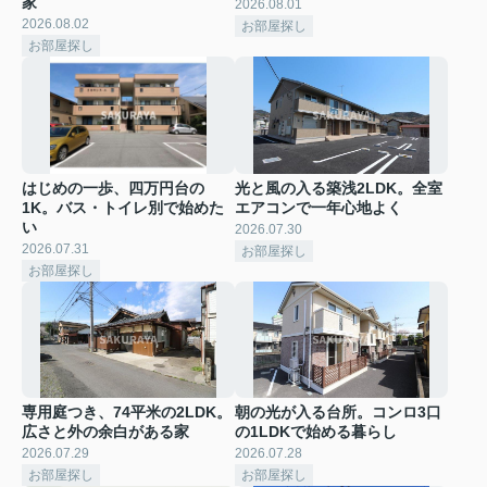
家
2026.08.01
2026.08.02
お部屋探し
お部屋探し
はじめの一歩、四万円台の
光と風の入る築浅2LDK。全室
1K。バス・トイレ別で始めた
エアコンで一年心地よく
い
2026.07.30
2026.07.31
お部屋探し
お部屋探し
専用庭つき、74平米の2LDK。
朝の光が入る台所。コンロ3口
広さと外の余白がある家
の1LDKで始める暮らし
2026.07.29
2026.07.28
お部屋探し
お部屋探し