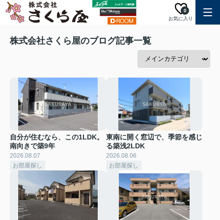
0
お気に入り
株式会社さくら屋のブログ記事一覧
自分が住むなら、この1LDK。
東南に開く窓辺で、季節を感じ
南向きで築9年
る築浅2LDK
2026.08.07
2026.08.06
お部屋探し
お部屋探し