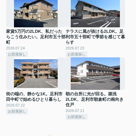
家賃5万円の2LDK、私だった
テラスに風が抜ける2LDK。足
らこう住みたい。足利市五十部
利市五十部町で季節を感じて暮
町
らす
2026.07.24
2026.07.23
お部屋探し
お部屋探し
街の端の、静かな1K。足利市
朝の台所に光が回る。築浅
田中町で始めるひとり暮らし
2LDK、足利市朝倉町の南向き
住戸
2026.07.22
2026.07.21
お部屋探し
お部屋探し