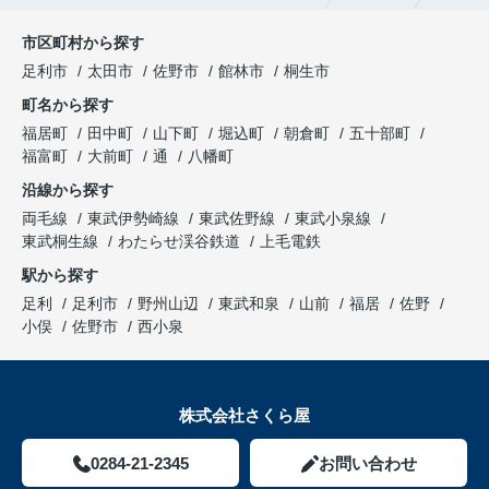
市区町村から探す
足利市
太田市
佐野市
館林市
桐生市
町名から探す
福居町
田中町
山下町
堀込町
朝倉町
五十部町
福富町
大前町
通
八幡町
沿線から探す
両毛線
東武伊勢崎線
東武佐野線
東武小泉線
東武桐生線
わたらせ渓谷鉄道
上毛電鉄
駅から探す
足利
足利市
野州山辺
東武和泉
山前
福居
佐野
小俣
佐野市
西小泉
株式会社さくら屋
0284-21-2345
お問い合わせ