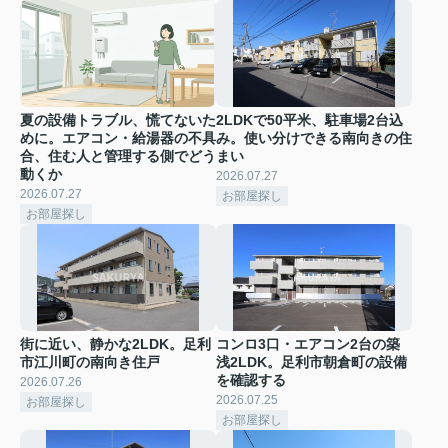
夏の設備トラブル、慌てないた
2LDKで50平米、駐車場2台込
めに。エアコン・給湯器の不具
み。使い分けできる南向きの住
合、住む人と管理する側でどう
まい
動くか
2026.07.27
2026.07.27
お部屋探し
お部屋探し
街に近い、静かな2LDK。足利
コンロ3口・エアコン2台の築
市江川町の南向き住戸
浅2LDK。足利市朝倉町の設備
を確認する
2026.07.26
2026.07.25
お部屋探し
お部屋探し