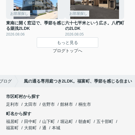
お部屋探し
お部屋探し
東南に開く窓辺で、季節を感じ
六十七平米という広さ。八椚町
る築浅2LDK
の2LDK
2026.08.06
2026.08.05
もっと見る
ブログトップへ
ブログ
風の通る専用庭つき2LDK。福富町、季節を感じる住まい
市区町村から探す
足利市
太田市
佐野市
館林市
桐生市
町名から探す
福居町
田中町
山下町
堀込町
朝倉町
五十部町
福富町
大前町
通
本城