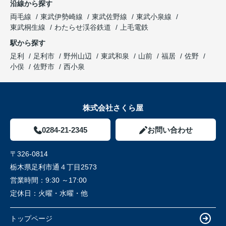
沿線から探す
両毛線
東武伊勢崎線
東武佐野線
東武小泉線
東武桐生線
わたらせ渓谷鉄道
上毛電鉄
駅から探す
足利
足利市
野州山辺
東武和泉
山前
福居
佐野
小俣
佐野市
西小泉
株式会社さくら屋
0284-21-2345
お問い合わせ
〒326-0814
栃木県足利市通４丁目2573
営業時間：
9:30 ～17:00
定休日：
火曜・水曜・他
トップページ