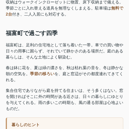
収納はウォークインクローゼットに物置、床下収納まで備える。
季節ごとに入れ替える道具を無理なくしまえる。駐車場は
無料で
2台
付き、二人入居にも対応する。
福富町で過ごす四季
福富町は、足利の住宅地として落ち着いた一帯。車での買い物や
日々の用事に困らず、それでいて静かさのある場所だ。庭のある
暮らしは、そんな土地によく馴染む。
春は鉢に花を、夏は緑の濃さを、秋は枯れ葉の音を、冬は静かな
朝の空気を。
季節の移ろい
を、庭と窓辺がその都度連れてきてく
れる。
集合住宅でありながら庭を持てる住まいは、そう多くはない。窓
を開ければそこに外の時間がある近さは、日々の暮らしにゆとり
を与えてくれる。雨の多いこの時期も、風の通る部屋は心地よい
ものだ。
暮らしのヒント