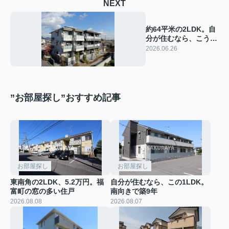
NEXT
約64平米の2LDK。自
分が住むなら、こう使
ってみたい
2026.06.26
”お部屋探し”おすすめ記事
お部屋探し
お部屋探し
東南角の2LDK、5.2万円。福
自分が住むなら、この1LDK。
富町の窓の多い住戸
南向きで築9年
2026.08.08
2026.08.07