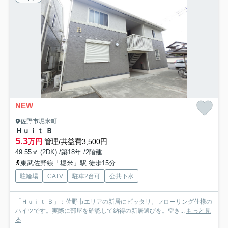
NEW
佐野市堀米町
Ｈｕｉｔ Ｂ
5.3
万円
管理/共益費3,500円
49.55㎡ (2DK) /築18年 /2階建
東武佐野線「堀米」駅 徒歩15分
駐輪場
CATV
駐車2台可
公共下水
「Ｈｕｉｔ Ｂ」：佐野市エリアの新居にピッタリ。フローリング仕様の
ハイツです。実際に部屋を確認して納得の新居選びを。空き...
もっと見
る