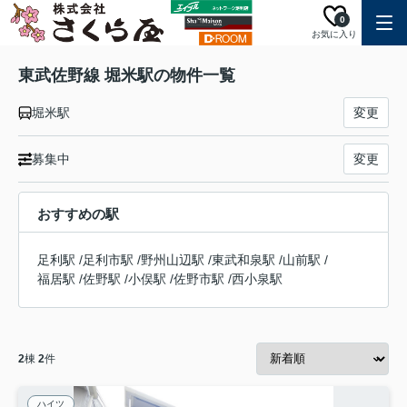
0
お気に入り
東武佐野線 堀米駅の物件一覧
堀米駅
変更
募集中
変更
おすすめの駅
足利駅
/
足利市駅
/
野州山辺駅
/
東武和泉駅
/
山前駅
/
福居駅
/
佐野駅
/
小俣駅
/
佐野市駅
/
西小泉駅
2
棟
2
件
ハイツ