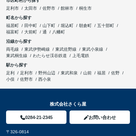
市区町村から探す
足利市
太田市
佐野市
館林市
桐生市
町名から探す
福居町
田中町
山下町
堀込町
朝倉町
五十部町
福富町
大前町
通
八幡町
沿線から探す
両毛線
東武伊勢崎線
東武佐野線
東武小泉線
東武桐生線
わたらせ渓谷鉄道
上毛電鉄
駅から探す
足利
足利市
野州山辺
東武和泉
山前
福居
佐野
小俣
佐野市
西小泉
株式会社さくら屋
0284-21-2345
お問い合わせ
〒326-0814