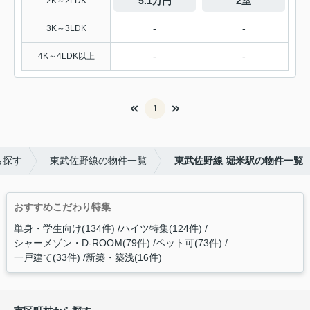
5.1万円
2室
2K～2LDK
-
-
3K～3LDK
-
-
4K～4LDK以上
1
ら探す
東武佐野線の物件一覧
東武佐野線 堀米駅の物件一覧
おすすめこだわり特集
単身・学生向け(134件)
ハイツ特集(124件)
シャーメゾン・D-ROOM(79件)
ペット可(73件)
一戸建て(33件)
新築・築浅(16件)