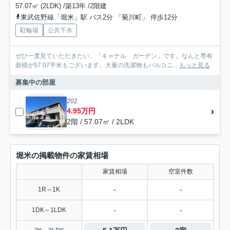
57.07㎡ (2LDK) /築13年 /2階建
東武佐野線「堀米」駅 バス2分 「菊川町」 停歩12分
駐輪場
公共下水
ぜひ一度見ていただきたい、「キャナル ガーデン」です。なんと専有
面積が57.07平米もございます。大量の洗濯物もバルコニ...
もっと見る
募集中の部屋
202
4.95万円
2階 / 57.07㎡ / 2LDK
堀米の掲載物件の家賃相場
家賃相場
空室件数
-
-
1R～1K
-
-
1DK～1LDK