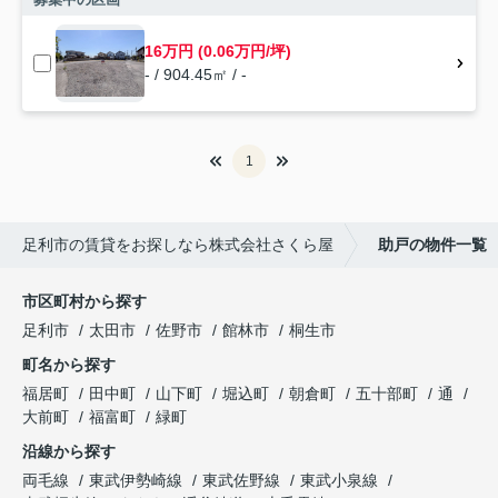
16万円 (0.06万円/坪)
- / 904.45㎡ / -
1
足利市の賃貸をお探しなら株式会社さくら屋
助戸の物件一覧
市区町村から探す
足利市
太田市
佐野市
館林市
桐生市
町名から探す
福居町
田中町
山下町
堀込町
朝倉町
五十部町
通
大前町
福富町
緑町
沿線から探す
両毛線
東武伊勢崎線
東武佐野線
東武小泉線