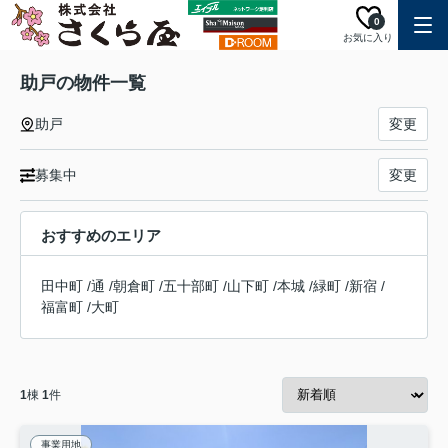
0
お気に入り
助戸の物件一覧
助戸
変更
募集中
変更
おすすめのエリア
田中町
/
通
/
朝倉町
/
五十部町
/
山下町
/
本城
/
緑町
/
新宿
/
福富町
/
大町
1
棟
1
件
事業用地