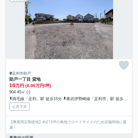
足利市助戸
助戸一丁目 貸地
16
万円 (0.06万円/坪)
904.45㎡ (-)
両毛線「足利」駅 徒歩15分
東武伊勢崎線「足利市」駅 徒歩30分
公共下水
【事業用定期借地】約273坪の角地でロードサイドのため店舗用地に最
適！
募集中の区画