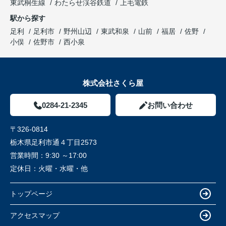
東武桐生線
わたらせ渓谷鉄道
上毛電鉄
駅から探す
足利
足利市
野州山辺
東武和泉
山前
福居
佐野
小俣
佐野市
西小泉
株式会社さくら屋
0284-21-2345
お問い合わせ
〒326-0814
栃木県足利市通４丁目2573
営業時間：
9:30 ～17:00
定休日：
火曜・水曜・他
トップページ
アクセスマップ