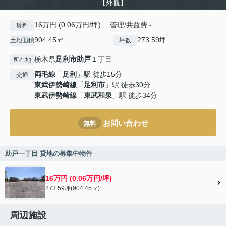
【外観】
16万円 (0.06万円/坪) 管理/共益費 -
賃料
904.45㎡
273.59坪
土地面積
坪数
栃木県
足利市
助戸
１丁目
所在地
両毛線
「
足利
」駅 徒歩15分
交通
東武伊勢崎線
「
足利市
」駅 徒歩30分
東武伊勢崎線
「
東武和泉
」駅 徒歩34分
お問い合わせ
無料
助戸一丁目 貸地の募集中物件
16万円 (0.06万円/坪)
273.59坪(904.45㎡)
周辺施設