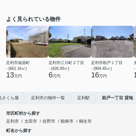
よく見られている物件
足利市福居町
足利市江川町３丁目
足利市助戸１丁目
- (661.16㎡)
- (426.00㎡)
- (904.45㎡)
-
13
6
16
万円
万円
万円
社さくら屋
足利市の物件一覧
足利駅
助戸一丁目 貸地
市区町村から探す
足利市
太田市
佐野市
館林市
桐生市
町名から探す