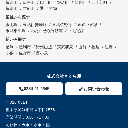
福居町
田中町
山下町
堀込町
朝倉町
五十部町
福富町
大前町
通
本城
沿線から探す
両毛線
東武伊勢崎線
東武佐野線
東武小泉線
東武桐生線
わたらせ渓谷鉄道
上毛電鉄
駅から探す
足利
足利市
野州山辺
東武和泉
山前
福居
佐野
小俣
佐野市
西小泉
株式会社さくら屋
0284-21-2345
お問い合わせ
〒326-0814
栃木県足利市通４丁目2573
営業時間：
9:30 ～17:00
定休日：
火曜・水曜・他