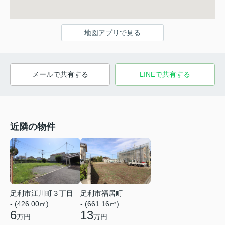
地図アプリで見る
メールで共有する
LINEで共有する
近隣の物件
足利市江川町３丁目
足利市福居町
- (426.00㎡)
- (661.16㎡)
6
13
万円
万円