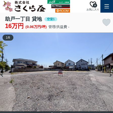
0
お気に入り
助戸一丁目 貸地
空室1
16万円
(0.06万円/坪)
管理/共益費 -
1
/
8