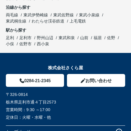
沿線から探す
両毛線
東武伊勢崎線
東武佐野線
東武小泉線
東武桐生線
わたらせ渓谷鉄道
上毛電鉄
駅から探す
足利
足利市
野州山辺
東武和泉
山前
福居
佐野
小俣
佐野市
西小泉
株式会社さくら屋
0284-21-2345
お問い合わせ
〒326-0814
栃木県足利市通４丁目2573
営業時間：
9:30 ～17:00
定休日：
火曜・水曜・他