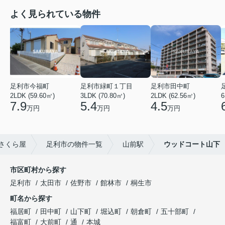
よく見られている物件
足利市今福町
足利市緑町１丁目
足利市田中町
2LDK (59.60㎡)
3LDK (70.80㎡)
2LDK (62.56㎡)
6
7.9
5.4
4.5
万円
万円
万円
さくら屋
足利市の物件一覧
山前駅
ウッドコート山下
市区町村から探す
足利市
太田市
佐野市
館林市
桐生市
町名から探す
福居町
田中町
山下町
堀込町
朝倉町
五十部町
福富町
大前町
通
本城