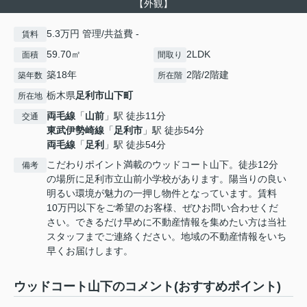
【外観】
5.3万円 管理/共益費 -
賃料
59.70㎡
2LDK
面積
間取り
築18年
2階/2階建
築年数
所在階
栃木県
足利市
山下町
所在地
両毛線
「
山前
」駅 徒歩11分
交通
東武伊勢崎線
「
足利市
」駅 徒歩54分
両毛線
「
足利
」駅 徒歩54分
こだわりポイント満載のウッドコート山下。徒歩12分
備考
の場所に足利市立山前小学校があります。陽当りの良い
明るい環境が魅力の一押し物件となっています。賃料
10万円以下をご希望のお客様、ぜひお問い合わせくだ
さい。できるだけ早めに不動産情報を集めたい方は当社
スタッフまでご連絡ください。地域の不動産情報をいち
早くお届けします。
ウッドコート山下のコメント(おすすめポイント)