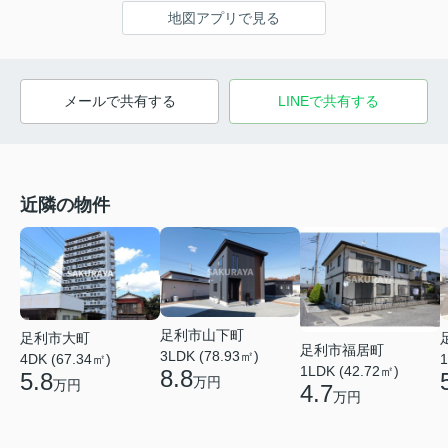
地図アプリで見る
メールで共有する
LINEで共有する
近隣の物件
足利市山下町
足利市大町
足利市福居町
3LDK (78.93㎡)
4DK (67.34㎡)
1
1LDK (42.72㎡)
8.8
5.8
万円
万円
4.7
万円