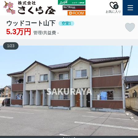
0
お気に入り
ウッドコート山下
空室1
5.3万円
管理/共益費 -
1
/
23