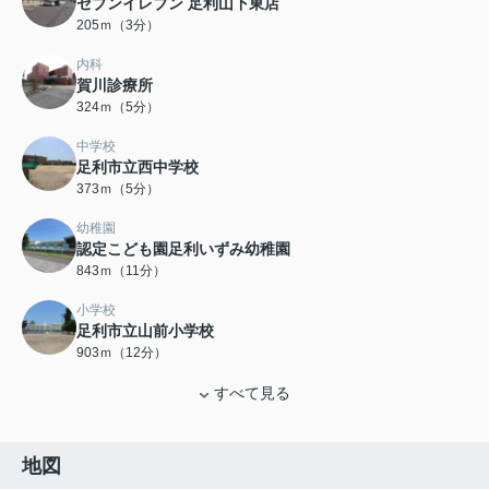
セブンイレブン 足利山下東店
205ｍ（3分）
内科
賀川診療所
324ｍ（5分）
中学校
足利市立西中学校
373ｍ（5分）
幼稚園
認定こども園足利いずみ幼稚園
843ｍ（11分）
小学校
足利市立山前小学校
903ｍ（12分）
すべて見る
地図