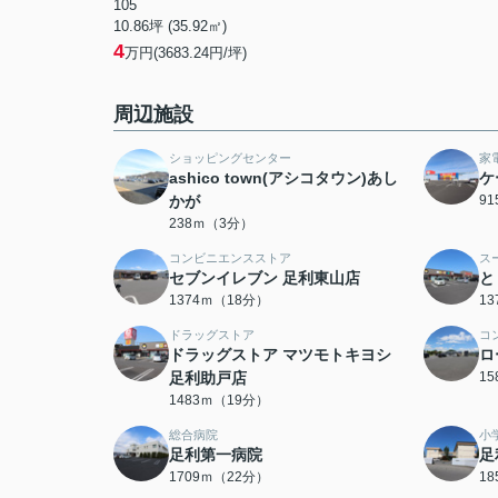
105
10.86坪 (35.92㎡)
4
万円(3683.24円/坪)
周辺施設
ショッピングセンター
家
ashico town(アシコタウン)あし
ケ
かが
9
238ｍ（3分）
コンビニエンスストア
ス
セブンイレブン 足利東山店
と
1374ｍ（18分）
1
ドラッグストア
コ
ドラッグストア マツモトキヨシ
ロ
足利助戸店
1
1483ｍ（19分）
総合病院
小
足利第一病院
足
1709ｍ（22分）
1