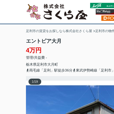
足利市の賃貸をお探しなら株式会社さくら屋
足利市の物
エントピア大月
4万円
管理/共益費 -
栃木県
足利市
大月町
両毛線「足利」駅徒歩36分
東武伊勢崎線「足利市」
1
/
19