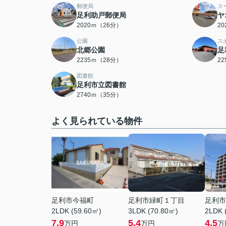
郵便局
ス
足利助戸郵便局
ヤ
2020ｍ（26分）
2
公園
ス
北郷公園
足
2235ｍ（28分）
2
図書館
足利市立図書館
2740ｍ（35分）
よく見られている物件
足利市今福町
足利市緑町１丁目
足利市
2LDK (59.60㎡)
3LDK (70.80㎡)
2LDK 
7.9
5.4
4.5
万円
万円
万