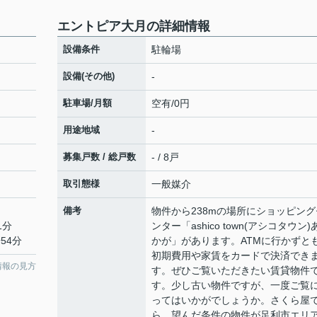
エントピア大月の詳細情報
設備条件
駐輪場
設備(その他)
-
駐車場/月額
空有/0円
用途地域
-
募集戸数 / 総戸数
- / 8戸
取引態様
一般媒介
備考
物件から238mの場所にショッピング
1分
ンター「ashico town(アシコタウン)
54分
かが」があります。ATMに行かずと
初期費用や家賃をカードで決済でき
情報の見方
す。ぜひご覧いただきたい賃貸物件
す。少し古い物件ですが、一度ご覧
ってはいかがでしょうか。さくら屋
ら、望んだ条件の物件が足利市エリ