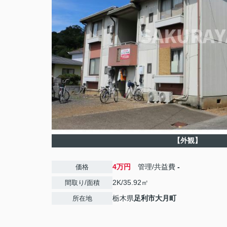
【外観】
4万円
管理/共益費
-
価格
2K/35.92㎡
間取り/面積
栃木県
足利市
大月町
所在地