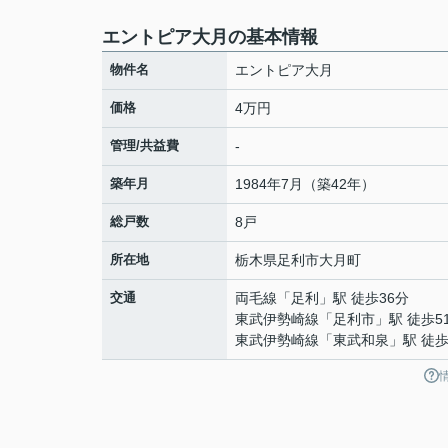
エントピア大月の基本情報
物件名
エントピア大月
価格
4万円
管理/共益費
-
築年月
1984年7月（築42年）
総戸数
8戸
所在地
栃木県
足利市
大月町
交通
両毛線
「
足利
」駅 徒歩36分
東武伊勢崎線
「
足利市
」駅 徒歩5
東武伊勢崎線
「
東武和泉
」駅 徒歩