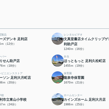
電製品
レンタルビデオ
ーズデンキ 足利店
文真堂書店タイムクリップゲ
15ｍ（12分）
利助戸店
1240ｍ（16分）
ーパー
弁当
りせん助戸店
ほっともっと 足利久松町店
376ｍ（18分）
1455ｍ（19分）
ンビニエンスストア
保育園
ーソン 足利大月町店
龍泉寺保育園
586ｍ（20分）
1670ｍ（21分）
学校
ホームセンター
利市立東山小学校
カインズホーム 足利大月店
857ｍ（24分）
1986ｍ（25分）