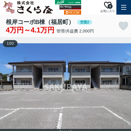
0
お気に入り
根岸コーポB棟（福居町）
空室2
4万円～4.1万円
管理/共益費 2,000円
1
/
20