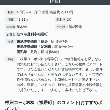
【外観】
4万円～4.1万円 管理/共益費 2,000円
賃料
41.11㎡
2K
面積
間取り
築32年
1階/2階建
築年数
所在階
栃木県
足利市
福居町
所在地
東武伊勢崎線
「
福居
」駅 徒歩7分
交通
東武伊勢崎線
「
足利市
」駅 徒歩40分
両毛線
「
足利
」駅 徒歩50分
「根岸コーポB棟（福居町）」の物件情報をお探しなら
備考
お気軽にお問い合わせ下さい。こちらの物件はアパート
です。ぜひご覧いただきたい賃貸物件です。新しい物件
ではありませんが、不便な点は少ないです。足利市内の
物件情報をお求めなら、お気軽に当社へご連絡下さい。
地域に密着しているので、確かな賃貸情報と地域情報を
ご提供いたします。ご安心して当社にお任せ下さい。
根岸コーポB棟（福居町）のコメント(おすすめポ
イント)