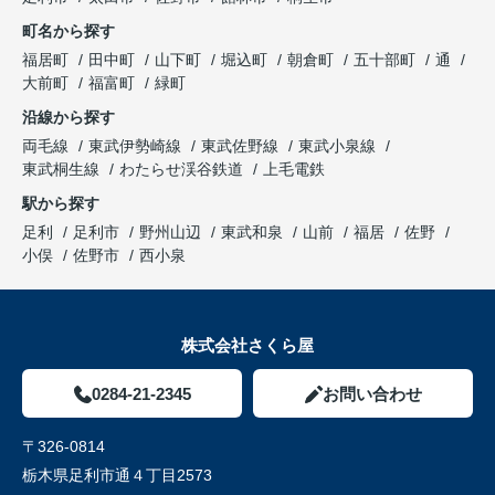
町名から探す
福居町
田中町
山下町
堀込町
朝倉町
五十部町
通
大前町
福富町
緑町
沿線から探す
両毛線
東武伊勢崎線
東武佐野線
東武小泉線
東武桐生線
わたらせ渓谷鉄道
上毛電鉄
駅から探す
足利
足利市
野州山辺
東武和泉
山前
福居
佐野
小俣
佐野市
西小泉
株式会社さくら屋
0284-21-2345
お問い合わせ
〒326-0814
栃木県足利市通４丁目2573