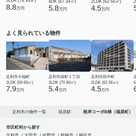
3LDK (78.93㎡)
4DK (67.34㎡)
2LDK (62.56㎡)
2
8.8
5.8
4.5
万円
万円
万円
よく見られている物件
足利市今福町
足利市緑町１丁目
足利市田中町
2LDK (59.60㎡)
3LDK (70.80㎡)
2LDK (62.56㎡)
6
7.9
5.4
4.5
万円
万円
万円
足利市の物件一覧
福居駅
根岸コーポB棟（福居町）
市区町村から探す
足利市
太田市
佐野市
館林市
桐生市