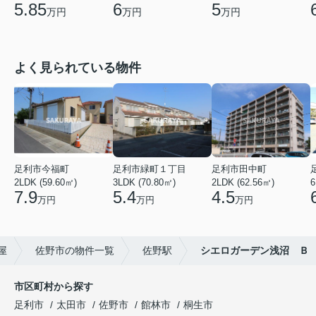
5.85
6
5
万円
万円
万円
よく見られている物件
足利市今福町
足利市緑町１丁目
足利市田中町
2LDK (59.60㎡)
3LDK (70.80㎡)
2LDK (62.56㎡)
6
7.9
5.4
4.5
万円
万円
万円
屋
佐野市の物件一覧
佐野駅
シエロガーデン浅沼 Ｂ
市区町村から探す
足利市
太田市
佐野市
館林市
桐生市