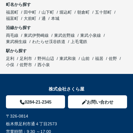
町名から探す
福居町
田中町
山下町
堀込町
朝倉町
五十部町
福富町
大前町
通
本城
沿線から探す
両毛線
東武伊勢崎線
東武佐野線
東武小泉線
東武桐生線
わたらせ渓谷鉄道
上毛電鉄
駅から探す
足利
足利市
野州山辺
東武和泉
山前
福居
佐野
小俣
佐野市
西小泉
株式会社さくら屋
0284-21-2345
お問い合わせ
〒326-0814
栃木県足利市通４丁目2573
営業時間：
9:30 ～17:00