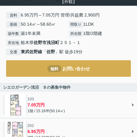
【外観】
6.95万円～7.05万円 管理/共益費 2,900円
賃料
50.14㎡～58.60㎡
1LDK
面積
間取り
築1年未満
1階/2階建
築年数
所在階
栃木県
佐野市
浅沼町
２５１－１
所在地
東武佐野線
「
佐野
」駅 徒歩19分
交通
お問い合わせ
無料
シエロガーデン浅沼 Ｂの募集中物件
103
7.05万円
1階 / 15.16坪(50.14㎡)
202
6.95万円