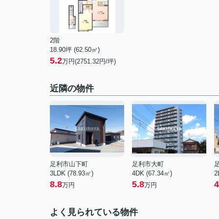
2階
18.90坪 (62.50㎡)
5.2
万円(2751.32円/坪)
近隣の物件
足利市山下町
足利市大町
3LDK (78.93㎡)
4DK (67.34㎡)
2
8.8
5.8
4
万円
万円
よく見られている物件