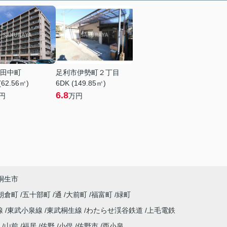
田中町
足利市伊勢町２丁目
(62.56㎡)
6DK (149.85㎡)
6.8
円
万円
桐生市
朝倉町
五十部町
通
大前町
福富町
緑町
線
東武小泉線
東武桐生線
わたらせ渓谷鉄道
上毛電鉄
山前
福居
佐野
小俣
佐野市
西小泉