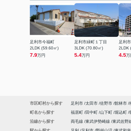
足利市今福町
足利市緑町１丁目
足利市
2LDK (59.60㎡)
3LDK (70.80㎡)
2LDK 
7.9
5.4
4.5
万円
万円
万
市区町村から探す
足利市
太田市
佐野市
館林市
町名から探す
福居町
田中町
山下町
堀込町
沿線から探す
両毛線
東武伊勢崎線
東武佐野
駅から探す
足利
足利市
野州山辺
東武和泉