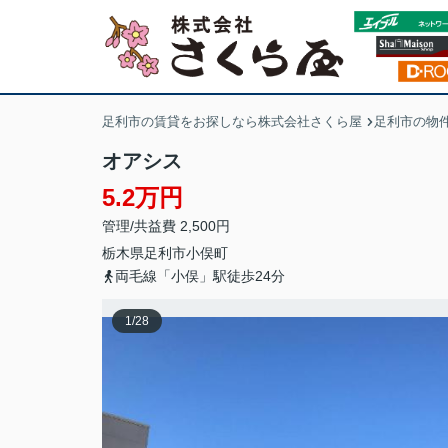
足利市の賃貸をお探しなら株式会社さくら屋
足利市の物
オアシス
5.2万円
管理/共益費 2,500円
栃木県
足利市
小俣町
両毛線「小俣」駅徒歩24分
1
/
28