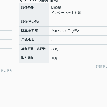
設備条件
駐輪場
インターネット対応
設備(その他)
-
駐車場/月額
空有/3,300円 (税込)
用途地域
-
募集戸数 / 総戸数
- / 8戸
取引態様
仲介
情報
情報の見方