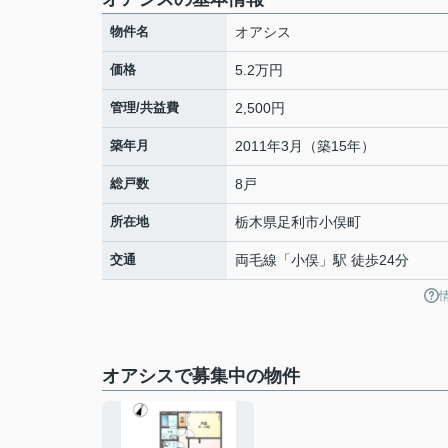
物件名
オアシス
価格
5.2万円
管理/共益費
2,500円
築年月
2011年3月（築15年）
総戸数
8戸
所在地
栃木県
足利市
小俣町
交通
両毛線
「
小俣
」駅 徒歩24分
オアシスで募集中の物件