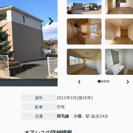
）
2011年3月(築15年)
築年
空有
駐車
両毛線
「
小俣
」駅 徒歩24分
交通
オアシスの詳細情報