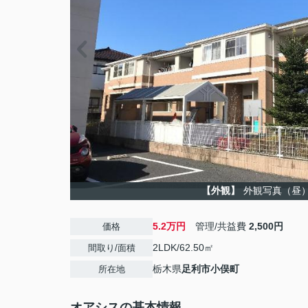
【外観】
外観写真（昼
5.2万円
管理/共益費
2,500円
価格
2LDK/62.50㎡
間取り/面積
栃木県
足利市
小俣町
所在地
オアシスの基本情報