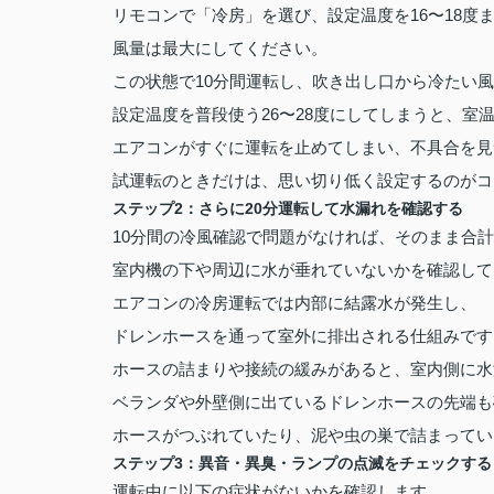
リモコンで「冷房」を選び、設定温度を16〜18度
風量は最大にしてください。
この状態で10分間運転し、吹き出し口から冷たい
設定温度を普段使う26〜28度にしてしまうと、室
エアコンがすぐに運転を止めてしまい、不具合を見
試運転のときだけは、思い切り低く設定するのがコ
ステップ2：さらに20分運転して水漏れを確認する
10分間の冷風確認で問題がなければ、そのまま合計
室内機の下や周辺に水が垂れていないかを確認して
エアコンの冷房運転では内部に結露水が発生し、
ドレンホースを通って室外に排出される仕組みです
ホースの詰まりや接続の緩みがあると、室内側に水
ベランダや外壁側に出ているドレンホースの先端も
ホースがつぶれていたり、泥や虫の巣で詰まってい
ステップ3：異音・異臭・ランプの点滅をチェックする
運転中に以下の症状がないかを確認します。