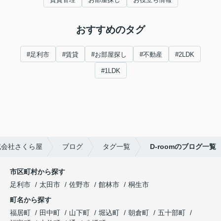
おすすめのタグ
#足利市
#賃貸
#お部屋探し
#不動産
#2LDK
#1LDK
式会社さくら屋
ブログ
タグ一覧
D-roomのブログ一覧
市区町村から探す
足利市
太田市
佐野市
館林市
桐生市
町名から探す
福居町
田中町
山下町
堀込町
朝倉町
五十部町