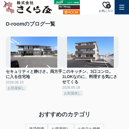
0
お気に入り
D-roomのブログ一覧
セキュリティと静けさ。両方手
このキッチン、3口コンロ。
に入る住宅地
1LDKなのに、料理する気にさ
せてくる
2026.06.10
2026.05.18
お部屋探し
お部屋探し
おすすめのカテゴリ
賃貸管理
お部屋探し
お役立ち情報