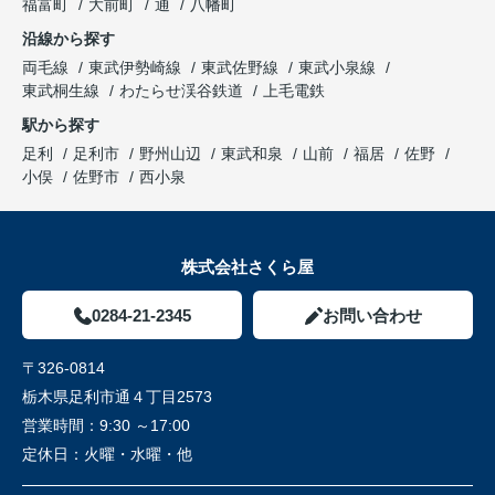
福富町
大前町
通
八幡町
沿線から探す
両毛線
東武伊勢崎線
東武佐野線
東武小泉線
東武桐生線
わたらせ渓谷鉄道
上毛電鉄
駅から探す
足利
足利市
野州山辺
東武和泉
山前
福居
佐野
小俣
佐野市
西小泉
株式会社さくら屋
0284-21-2345
お問い合わせ
〒326-0814
栃木県足利市通４丁目2573
営業時間：
9:30 ～17:00
定休日：
火曜・水曜・他