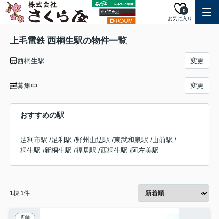
0
お気に入り
上毛電鉄 西桐生駅の物件一覧
西桐生駅
変更
募集中
変更
おすすめの駅
足利市駅
/
足利駅
/
野州山辺駅
/
東武和泉駅
/
山前駅
/
桐生駅
/
新桐生駅
/
福居駅
/
西桐生駅
/
阿左美駅
1
棟
1
件
店舗