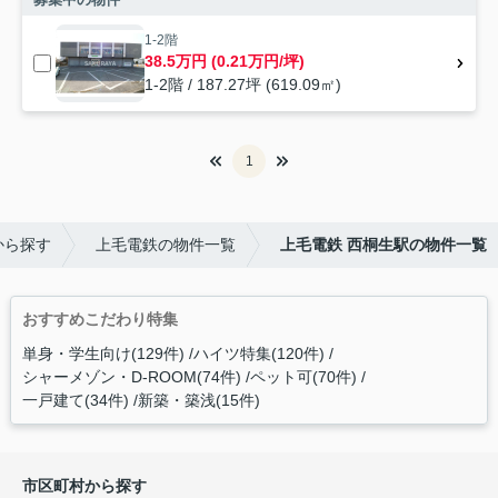
1-2階
38.5万円 (0.21万円/坪)
1-2階 / 187.27坪 (619.09㎡)
1
から探す
上毛電鉄の物件一覧
上毛電鉄 西桐生駅の物件一覧
おすすめこだわり特集
単身・学生向け(129件)
ハイツ特集(120件)
シャーメゾン・D-ROOM(74件)
ペット可(70件)
一戸建て(34件)
新築・築浅(15件)
市区町村から探す