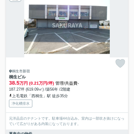
桐生市新宿
桐生ビル
38.5
万円 (0.21万円/坪)
管理/共益費-
187.27坪 (619.09㎡) /築56年 /2階建
上毛電鉄「西桐生」駅 徒歩35分
浄化槽排水
元洋品店のテナントです。駐車場44台込み。室内は一部吹き抜けになっ
ていて広がりがある内装になっております。
募集中の物件