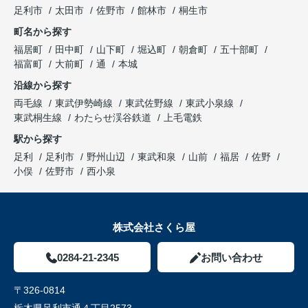
足利市
太田市
佐野市
館林市
桐生市
町名から探す
福居町
田中町
山下町
堀込町
朝倉町
五十部町
福富町
大前町
通
本城
沿線から探す
両毛線
東武伊勢崎線
東武佐野線
東武小泉線
東武桐生線
わたらせ渓谷鉄道
上毛電鉄
駅から探す
足利
足利市
野州山辺
東武和泉
山前
福居
佐野
小俣
佐野市
西小泉
株式会社さくら屋
0284-21-2345
お問い合わせ
〒326-0814